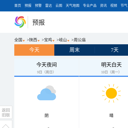
首页
预报
预警
雷达
云图
天气地图
专业产品
资讯
视频
节气
预报
全国
>
陕西
>
宝鸡
>
岐山
>
周公庙
今天
周末
7天
今天夜间
明天白天
9日（周日）
10日（周一）
阴
晴