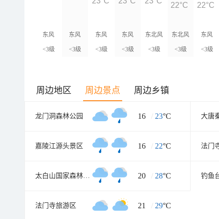
23°C
23°C
23°C
22°C
22°C
东风
东风
东风
东风
东北风
东北风
东风
<3级
<3级
<3级
<3级
<3级
<3级
<3级
周边地区
周边景点
周边乡镇
16
/
23
°C
龙门洞森林公园
大唐
16
/
22
°C
嘉陵江源头景区
法门
20
/
28
°C
太白山国家森林公园
钓鱼
21
/
29
°C
法门寺旅游区