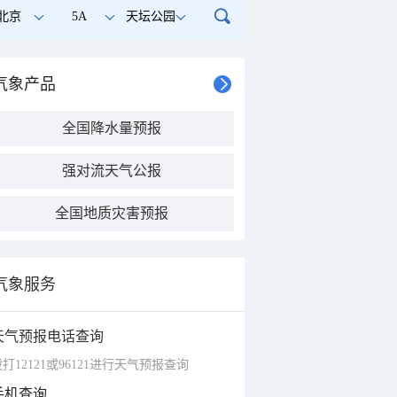
北京
5A
天坛公园
气象产品
全国降水量预报
强对流天气公报
全国地质灾害预报
气象服务
天气预报电话查询
打12121或96121进行天气预报查询
手机查询