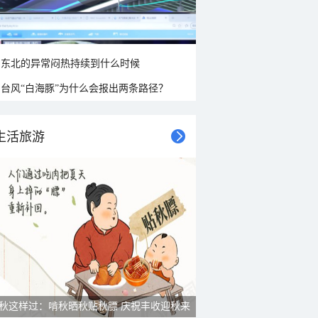
东北的异常闷热持续到什么时候
台风“白海豚”为什么会报出两条路径？
生活旅游
秋这样过：啃秋晒秋贴秋膘 庆祝丰收迎秋来