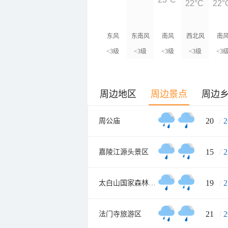
22°C
22°
东风
东南风
南风
西北风
南
<3级
<3级
<3级
<3级
<3
周边地区
周边景点
周边
20
/
2
周公庙
15
/
2
嘉陵江源头景区
19
/
2
太白山国家森林公园
21
/
2
法门寺旅游区