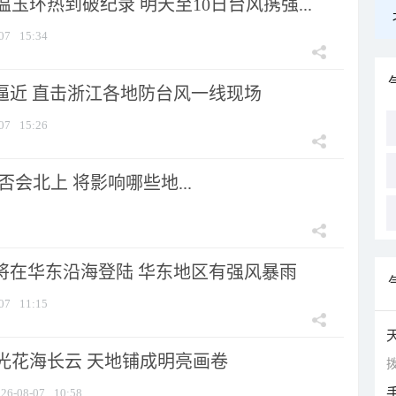
玉环热到破纪录 明天至10日台风携强...
07
15:34
”逼近 直击浙江各地防台风一线现场
07
15:26
会北上 将影响哪些地...
”将在华东沿海登陆 华东地区有强风暴雨
07
11:15
光花海长云 天地铺成明亮画卷
拨
26-08-07
10:58