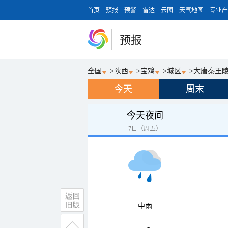
首页
预报
预警
雷达
云图
天气地图
专业产
预报
全国
>
陕西
>
宝鸡
>
城区
>
大唐秦王
今天
周末
今天夜间
7日（周五）
中雨