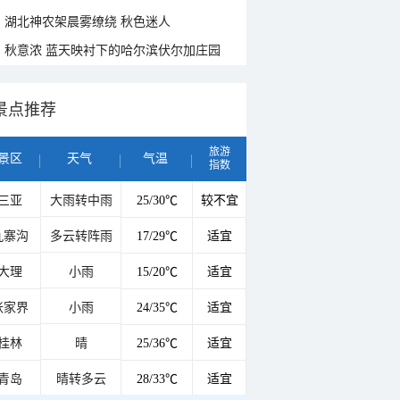
湖北神农架晨雾缭绕 秋色迷人
秋意浓 蓝天映衬下的哈尔滨伏尔加庄园
景点推荐
旅游
景区
天气
气温
指数
三亚
大雨转中雨
25/30℃
较不宜
九寨沟
多云转阵雨
17/29℃
适宜
大理
小雨
15/20℃
适宜
张家界
小雨
24/35℃
适宜
桂林
晴
25/36℃
适宜
青岛
晴转多云
28/33℃
适宜