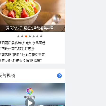
夏天的快乐 藏在这些消暑美味里
贵阳雨后晨雾缭绕 宛如水墨画卷
广西钦州雨后双彩虹现身
河南洛阳“花海”上线 美景引客来
秋来栾树红 枝头挂满“胭脂果”
天气视频