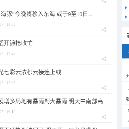
海豚”今晚将移入东海 或于9至10日...
07
18:05
稻开镰抢收忙
07
17:26
光七彩云浓积云接连上线
07
17:07
增多局地有暴雨到大暴雨 明天中南部高...
07
16:10