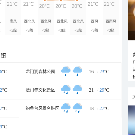
C
21°C
21°C
21°C
21°C
20°C
20°C
20°C
风
南风
西北风
西北风
西北风
西北风
西风
西南风
级
<3级
<3级
<3级
<3级
<3级
<3级
<3级
乡镇
6
°C
16
/
23
°C
龙门洞森林公园
2
°C
21
/
29
°C
法门寺文化景区
7
°C
18
/
27
°C
钓鱼台风景名胜区
9
°C