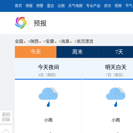
首页
预报
预警
雷达
云图
天气地图
专业产品
资讯
视频
节气
预报
全国
>
陕西
>
安康
>
岚皋
>
岚河漂流
今天
周末
7天
今天夜间
明天白天
6日（周四）
7日（周五）
小雨
小雨