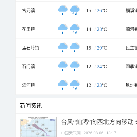
15
/
26
°C
官元镇
横溪
14
/
28
°C
花里镇
蔺河
15
/
29
°C
孟石岭镇
民主
12
/
24
°C
石门镇
四季
12
/
23
°C
滔河镇
铁炉
新闻资讯
台风“灿鸿”向西北方向移动
中国天气网
2026-08-06
18:17