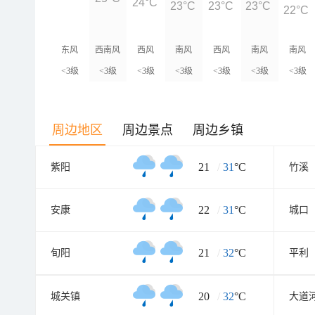
24°C
23°C
23°C
23°C
22°C
东风
西南风
西风
南风
西风
南风
南风
<3级
<3级
<3级
<3级
<3级
<3级
<3级
周边地区
周边景点
周边乡镇
21
/
31
°C
紫阳
竹溪
22
/
31
°C
安康
城口
21
/
32
°C
旬阳
平利
20
/
32
°C
城关镇
大道