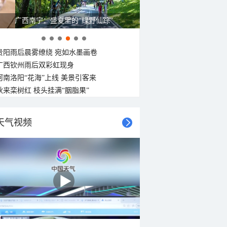
广西南宁：盛夏里的“绿野仙踪”
贵阳雨后晨雾缭绕 宛如水墨画卷
广西钦州雨后双彩虹现身
河南洛阳“花海”上线 美景引客来
秋来栾树红 枝头挂满“胭脂果”
天气视频