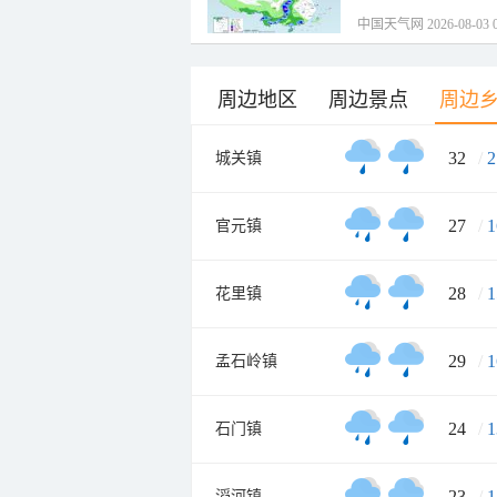
中国天气网 2026-08-03 0
周边地区
周边景点
周边
32
/
2
城关镇
27
/
1
官元镇
28
/
1
花里镇
29
/
1
孟石岭镇
24
/
1
石门镇
23
/
1
滔河镇