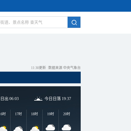
11:30更新
|
数据来源 中央气象台
日日出
06:03
今日日落
19:37
16时
17时
18时
19时
20时
21时
22时
23时
0