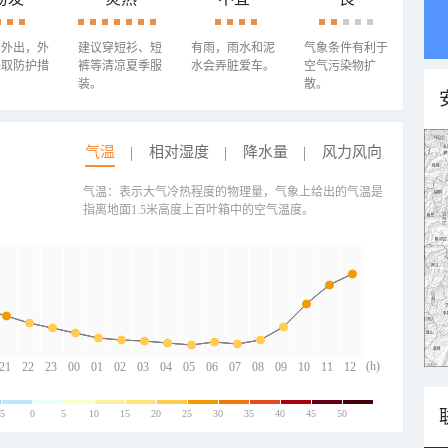
少外出，外
建议穿短衫、短
有雨，雨水和泥
气象条件有利于
采取防护措
裤等清凉夏季服
水会弄脏爱车。
空气污染物扩
装。
散。
气温
相对湿度
降水量
风力风向
气温：表示大气冷热程度的物理量，气象上给出的气温是
指离地面1.5米高度上百叶箱中的空气温度。
(h)
21
22
23
00
01
02
03
04
05
06
07
08
09
10
11
12
-5
0
5
10
15
20
25
30
35
40
45
50