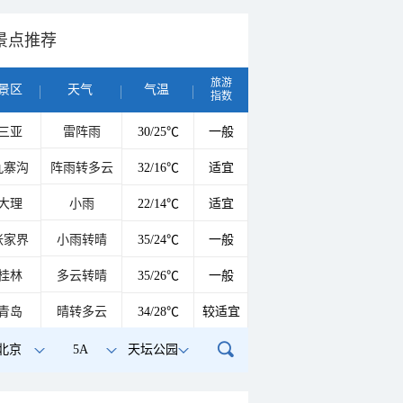
景点推荐
旅游
景区
天气
气温
指数
三亚
雷阵雨
30/25℃
一般
九寨沟
阵雨转多云
32/16℃
适宜
大理
小雨
22/14℃
适宜
张家界
小雨转晴
35/24℃
一般
桂林
多云转晴
35/26℃
一般
青岛
晴转多云
34/28℃
较适宜
北京
5A
天坛公园