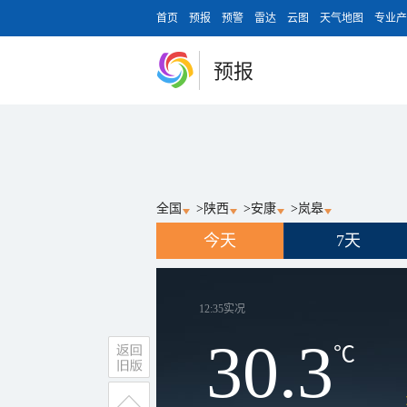
首页
预报
预警
雷达
云图
天气地图
专业产
预报
全国
>
陕西
>
安康
>
岚皋
今天
7天
12:35
实况
30.3
℃