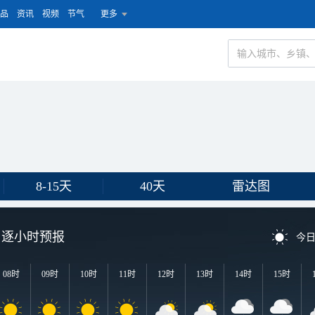
品
资讯
视频
节气
更多
8-15天
40天
雷达图
逐小时预报
今
08时
09时
10时
11时
12时
13时
14时
15时