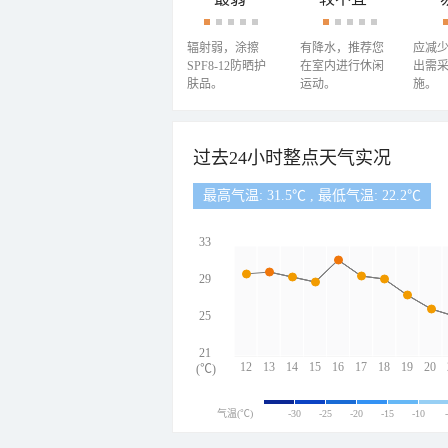
辐射弱，涂擦
有降水，推荐您
应减
SPF8-12防晒护
在室内进行休闲
出需
肤品。
运动。
施。
过去24小时整点天气实况
最高气温: 31.5℃ , 最低气温: 22.2℃
33
29
25
21
12
13
14
15
16
17
18
19
20
(℃)
气温(℃)
-30
-25
-20
-15
-10