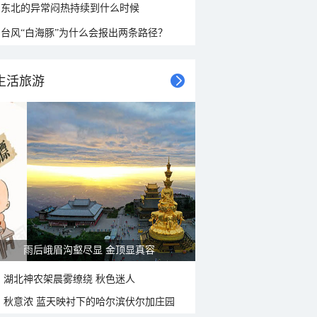
东北的异常闷热持续到什么时候
台风“白海豚”为什么会报出两条路径？
生活旅游
雨后峨眉沟壑尽显 金顶显真容
湖北神农架晨雾缭绕 秋色迷人
秋意浓 蓝天映衬下的哈尔滨伏尔加庄园