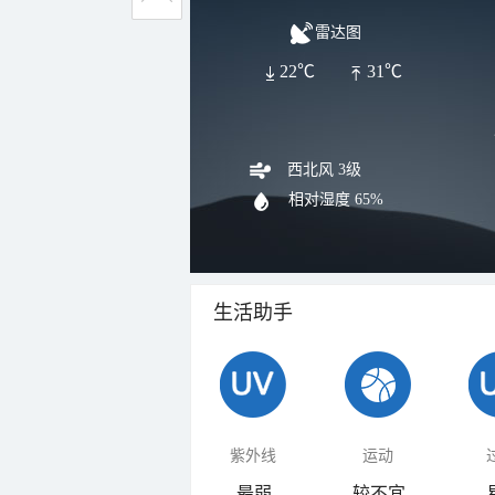
雷达图
22℃
31℃
西北风 3级
相对湿度
65%
生活助手
紫外线
运动
最弱
较不宜