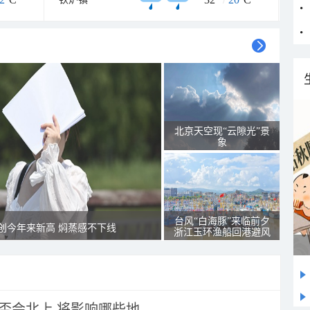
北京天空现“云隙光”景
象
台风“白海豚”来临前夕
创今年来新高 焖蒸感不下线
浙江玉环渔船回港避风
会北上 将影响哪些地...