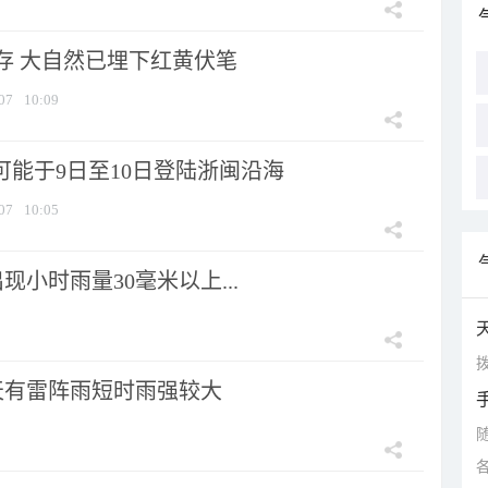
存 大自然已埋下红黄伏笔
07
10:09
可能于9日至10日登陆浙闽沿海
07
10:05
小时雨量30毫米以上...
拨
天有雷阵雨短时雨强较大