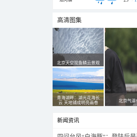
高清图集
北京天空现鱼鳞云景观
青海湖畔：湖光花海长
北京气温
云 天地铺成明亮画卷
新闻资讯
四问台风“白海豚”：登陆后是否