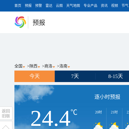
首页
预报
预警
雷达
云图
天气地图
专业产品
资讯
视频
节气
预报
全国
>
陕西
>
商洛
>
洛南
今天
7天
8-15天
逐小时预报
20:05
实况
24.4
℃
20时
21时
2