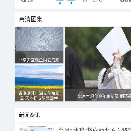
高清图集
北京天空现鱼鳞云景观
青海湖畔：湖光花海长
北京气温创今年来新高 焖蒸
云 天地铺成明亮画卷
新闻资讯
台风“灿鸿”将向西北方向移