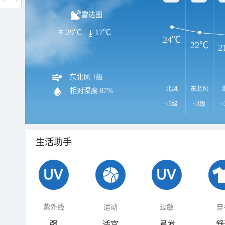
雷达图
29℃
17℃
24℃
22℃
2
东北风 1级
北风
东北风
相对湿度
87%
<3级
<3级
<
生活助手
紫外线
运动
过敏
穿
强
适宜
易发
舒