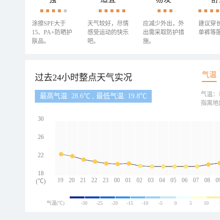
涂擦SPF大于
天气较好，尽情
应减少外出，外
建议穿
15、PA+防晒护
感受运动的快乐
出需采取防护措
单裤等
肤品。
吧。
施。
气温
过去24小时整点天气实况
气温：
最高气温: 28.6℃ , 最低气温: 19.8℃
指离地
30
26
22
18
19
20
21
22
23
00
01
02
03
04
05
06
07
08
0
(℃)
气温(℃)
-30
-25
-20
-15
-10
-5
0
5
10