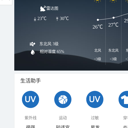
雷达图
23℃
30℃
2
27℃
26℃
东北风 3级
北风
东北风
相对湿度
65%
<3级
<3级
<
生活助手
紫外线
运动
过敏
穿
很强
较适宜
易发
炎