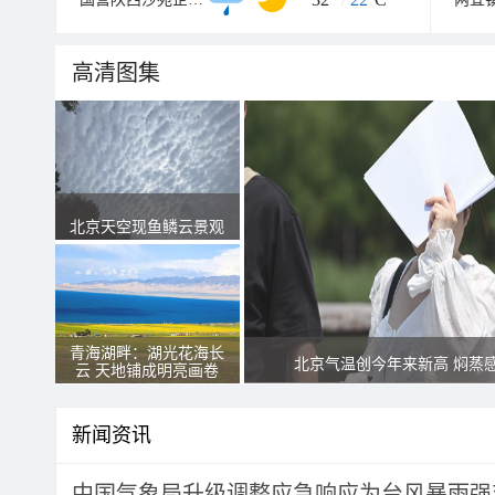
高清图集
北京天空现鱼鳞云景观
青海湖畔：湖光花海长
北京气温创今年来新高 焖蒸
云 天地铺成明亮画卷
新闻资讯
中国气象局升级调整应急响应为台风暴雨强