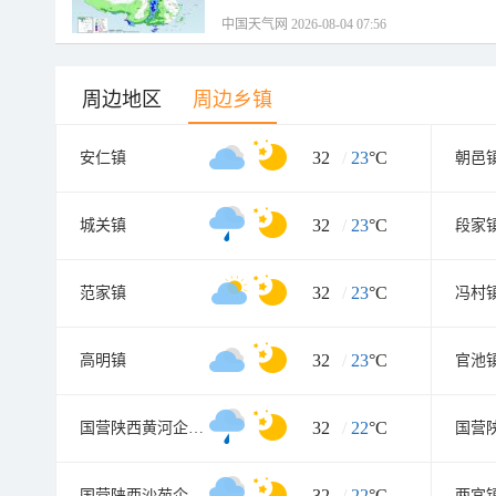
中国天气网 2026-08-04 07:56
周边地区
周边乡镇
32
/
23
°C
安仁镇
朝邑
32
/
23
°C
城关镇
段家
32
/
23
°C
范家镇
冯村
32
/
23
°C
高明镇
官池
32
/
22
°C
国营陕西黄河企业公司
32
/
22
°C
国营陕西沙苑企业公司
两宜