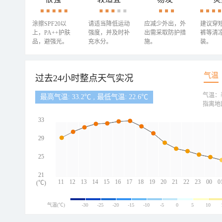
涂擦SPF20以
请适当降低运动
应减少外出，外
建议穿
上，PA++护肤
强度，并及时补
出需采取防护措
裤等清
品，避强光。
充水分。
施。
装。
气温
过去24小时整点天气实况
气温：
最高气温: 33.2℃ , 最低气温: 22.6℃
指离地
33
29
25
21
11
12
13
14
15
16
17
18
19
20
21
22
23
00
0
(℃)
气温(℃)
-30
-25
-20
-15
-10
-5
0
5
10