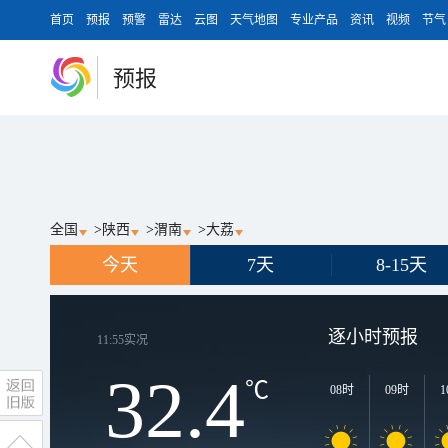
首页
预报
预警
雷达
云图
天气地图
专业产品
资讯
视频
节气
预报
全国
>
陕西
>
渭南
>
大荔
今天
7天
8-15天
逐小时预报
11:55
实况
32.4
℃
08时
09时
1