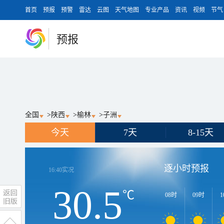
首页
预报
预警
雷达
云图
天气地图
专业产品
资讯
视频
节气
预报
全国
>
陕西
>
榆林
>
子洲
今天
7天
8-15天
逐小时预报
16:40
实况
30.5
℃
08时
09时
1