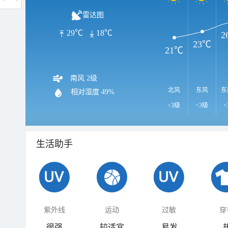
雷达图
29℃
18℃
2
23℃
21℃
南风 2级
北风
东风
东
相对湿度
49%
<3级
<3级
<
生活助手
紫外线
运动
过敏
穿
很强
较适宜
易发