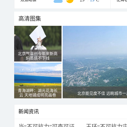
高清图集
北京气温创今年来新高
焖蒸感不下线
青海湖畔：湖光花海长
北京能见度不佳 远眺城市一
云 天地铺成明亮画卷
新闻资讯
当“不可抗力”可查可证——玉环“不可抗力灾害