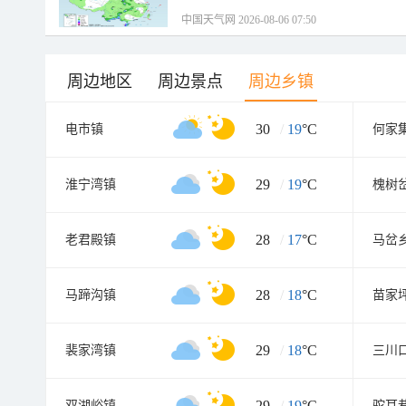
中国天气网 2026-08-06 07:50
周边地区
周边景点
周边乡镇
30
/
19
°C
电市镇
何家
29
/
19
°C
淮宁湾镇
槐树
28
/
17
°C
老君殿镇
马岔
28
/
18
°C
马蹄沟镇
苗家
29
/
18
°C
裴家湾镇
三川
29
/
19
°C
双湖峪镇
驼耳