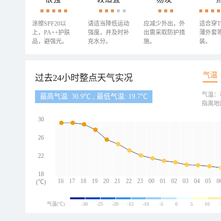
涂擦SPF20以
请适当降低运动
应减少外出，外
适合穿
上，PA++护肤
强度，并及时补
出需采取防护措
薄外套
品，避强光。
充水分。
施。
装。
气温
过去24小时整点天气实况
气温：
最高气温: 30.9℃ , 最低气温: 19.7℃
指离地
30
26
22
18
16
17
18
19
20
21
22
23
00
01
02
03
04
05
0
(℃)
气温(℃)
-30
-25
-20
-15
-10
-5
0
5
10