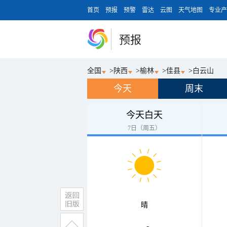
首页
预报
预警
雷达
云图
天气地图
专业产
预报
全国
>
陕西
>
榆林
>
佳县
>
白云山
今天
周末
今天白天
7日（周五）
晴