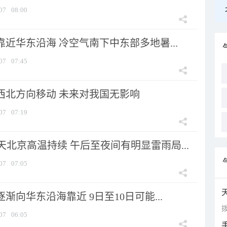
07
08:00
靠近华东沿海 冷空气南下中东部多地暑...
07
07:45
向西北方向移动 未来对我国无影响
07
07:19
北京高温持续 午后至夜间有明显雷雨局...
07
07:05
逐渐向华东沿海靠近 9日至10日可能...
拨
07
06:05