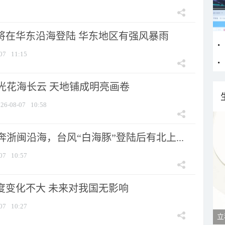
”将在华东沿海登陆 华东地区有强风暴雨
07
11:15
光花海长云 天地铺成明亮画卷
26-08-07
10:58
浙闽沿海，台风“白海豚”登陆后有北上...
07
10:57
强度变化不大 未来对我国无影响
07
10:27
立