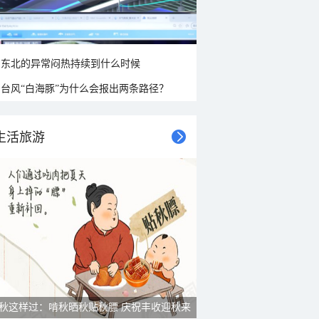
东北的异常闷热持续到什么时候
台风“白海豚”为什么会报出两条路径？
生活旅游
秋这样过：啃秋晒秋贴秋膘 庆祝丰收迎秋来