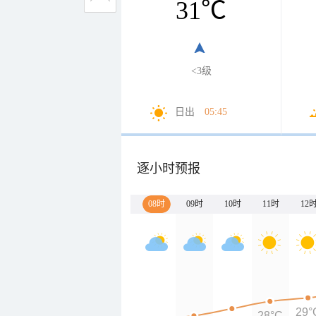
31
℃
<3级
日出
05:45
逐小时预报
08时
09时
10时
11时
12
29°
28°C