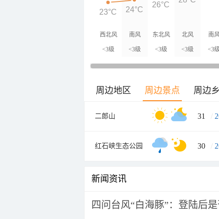
26°C
24°C
23°C
西北风
南风
东北风
北风
南
<3级
<3级
<3级
<3级
<3
周边地区
周边景点
周边
31
/
2
二郎山
30
/
2
红石峡生态公园
新闻资讯
四问台风“白海豚”：登陆后是否