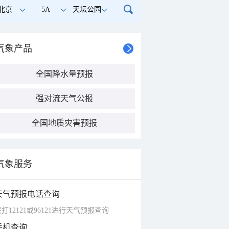
北京
5A
天坛公园
气象产品
全国降水量预报
强对流天气公报
全国地质灾害预报
气象服务
天气预报电话查询
打12121或96121进行天气预报查询
手机查询