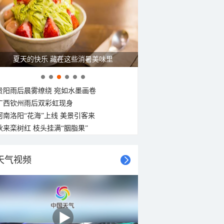
27°C
26°C
25°C
24°C
24°C
23°C
23°C
南风
南风
东南风
东南风
南风
东南风
东南风
东南风
<3级
<3级
<3级
<3级
<3级
<3级
<3级
<3级
夏天的快乐 藏在这些消暑美味里
贵阳雨后晨雾缭绕 宛如水墨画卷
广西钦州雨后双彩虹现身
河南洛阳“花海”上线 美景引客来
秋来栾树红 枝头挂满“胭脂果”
天气视频