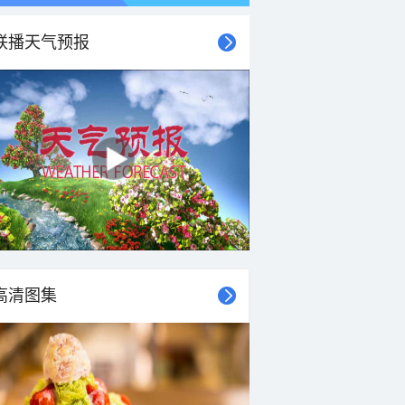
联播天气预报
21时
22时
23时
00时
01时
02时
03时
04时
高清图集
28°C