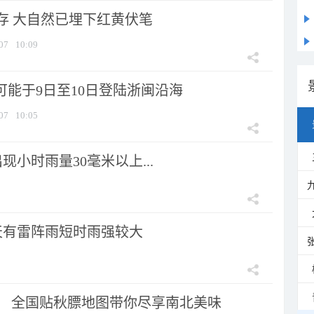
存 大自然已埋下红黄伏笔
07
10:09
可能于9日至10日登陆浙闽沿海
07
10:05
小时雨量30毫米以上...
天有雷阵雨短时雨强较大
节！ 全国贴秋膘地图带你尽享南北美味