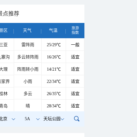
景点推荐
旅游
景区
天气
气温
指数
三亚
雷阵雨
25/29℃
一般
九寨沟
多云转阵雨
16/26℃
适宜
大理
阵雨转小雨
14/21℃
适宜
张家界
小雨
22/34℃
适宜
桂林
多云
26/35℃
适宜
青岛
晴
28/34℃
适宜
北京
5A
天坛公园