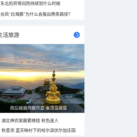
东北的异常闷热持续到什么时候
台风“白海豚”为什么会报出两条路径？
生活旅游
雨后峨眉沟壑尽显 金顶显真容
湖北神农架晨雾缭绕 秋色迷人
秋意浓 蓝天映衬下的哈尔滨伏尔加庄园