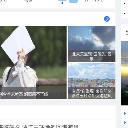
北京天空现“云隙光”景
象
台风“白海豚”来临前夕
创今年来新高 焖蒸感不下线
浙江玉环渔船回港避风
”来临前夕 浙江玉环渔船回港避风