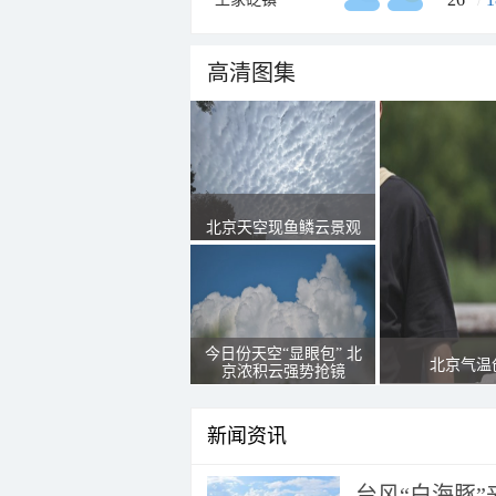
高清图集
北京天空现鱼鳞云景观
今日份天空“显眼包” 北
北京气温
京浓积云强势抢镜
新闻资讯
台风“白海豚