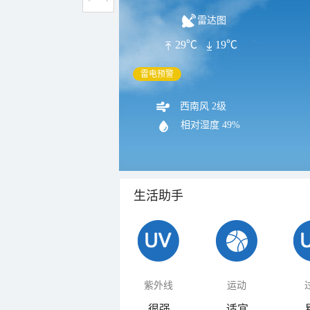
雷达图
29℃
19℃
雷电预警
西南风 2级
相对湿度
49%
生活助手
紫外线
运动
很强
适宜