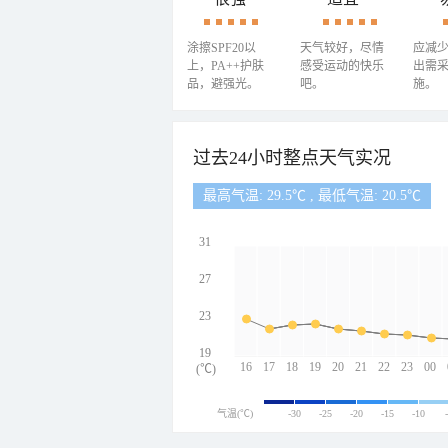
涂擦SPF20以
天气较好，尽情
应减
上，PA++护肤
感受运动的快乐
出需
品，避强光。
吧。
施。
过去24小时整点天气实况
最高气温: 29.5℃ , 最低气温: 20.5℃
31
27
23
19
16
17
18
19
20
21
22
23
00
(℃)
气温(℃)
-30
-25
-20
-15
-10