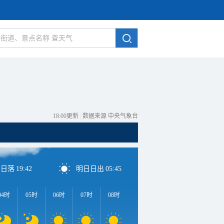
18:00更新
|
数据来源 中央气象台
日日落
19:42
明日日出
05:45
04时
05时
06时
07时
08时
09时
10时
11时
1