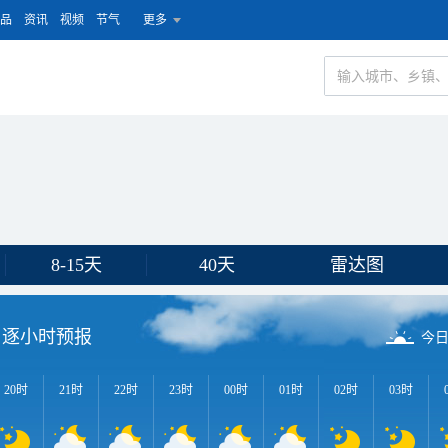
品
资讯
视频
节气
更多
8-15天
40天
雷达图
逐小时预报
今
20时
21时
22时
23时
00时
01时
02时
03时