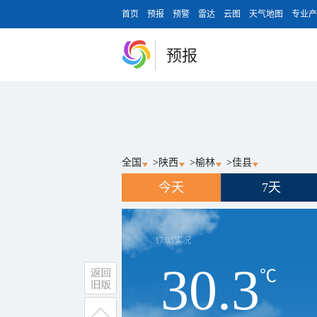
首页
预报
预警
雷达
云图
天气地图
专业产
预报
全国
>
陕西
>
榆林
>
佳县
今天
7天
17:05
实况
30.3
℃