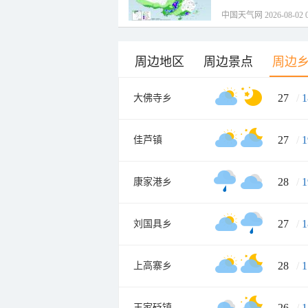
中国天气网 2026-08-02 0
周边地区
周边景点
周边
27
/
1
大佛寺乡
27
/
1
佳芦镇
28
/
1
康家港乡
27
/
1
刘国具乡
28
/
1
上高寨乡
26
/
1
王家砭镇