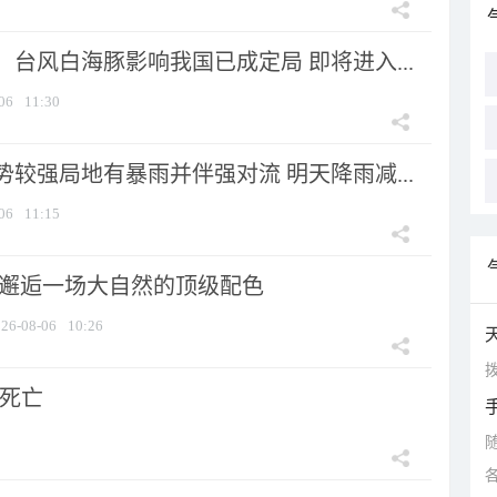
台风白海豚影响我国已成定局 即将进入...
06
11:30
较强局地有暴雨并伴强对流 明天降雨减...
06
11:15
 邂逅一场大自然的顶级配色
26-08-06
10:26
拨
人死亡