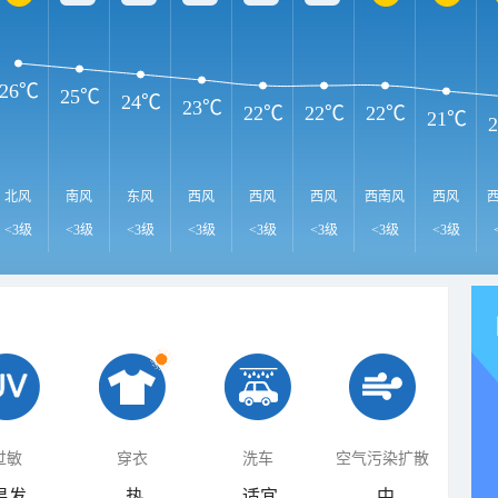
26℃
25℃
24℃
23℃
22℃
22℃
22℃
21℃
北风
南风
东风
西风
西风
西风
西南风
西风
<3级
<3级
<3级
<3级
<3级
<3级
<3级
<3级
过敏
穿衣
洗车
空气污染扩散
易发
热
适宜
中