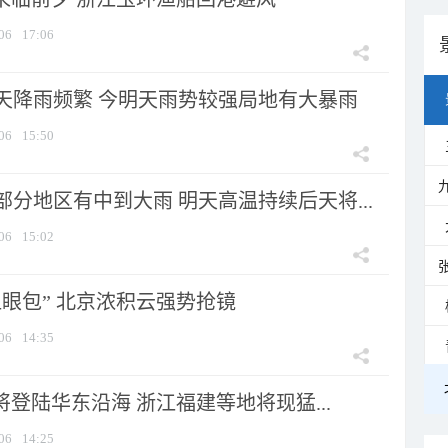
06
17:06
天降雨频繁 今明天雨势较强局地有大暴雨
06
15:50
分地区有中到大雨 明天高温持续后天将...
06
15:02
显眼包” 北京浓积云强势抢镜
06
14:35
将登陆华东沿海 浙江福建等地将现猛...
06
14:25