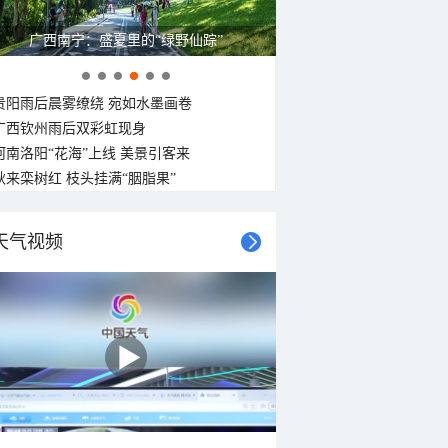
广西南宁：盛夏里的“绿野仙踪”
贵阳雨后晨雾缭绕 宛如水墨画卷
广西钦州雨后双彩虹现身
河南洛阳“花海”上线 美景引客来
秋来栾树红 枝头挂满“胭脂果”
天气视频