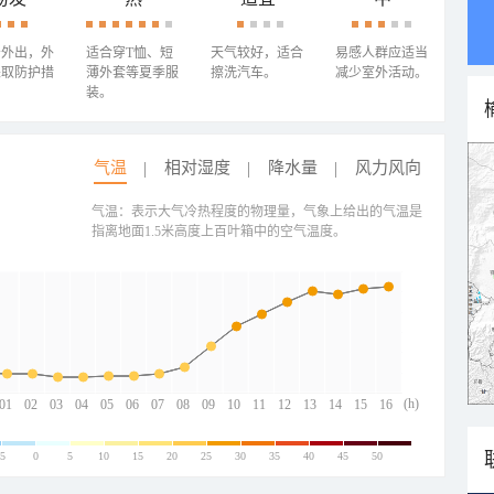
少外出，外
适合穿T恤、短
天气较好，适合
易感人群应适当
采取防护措
薄外套等夏季服
擦洗汽车。
减少室外活动。
装。
气温
相对湿度
降水量
风力风向
气温：表示大气冷热程度的物理量，气象上给出的气温是
指离地面1.5米高度上百叶箱中的空气温度。
(h)
01
02
03
04
05
06
07
08
09
10
11
12
13
14
15
16
-5
0
5
10
15
20
25
30
35
40
45
50