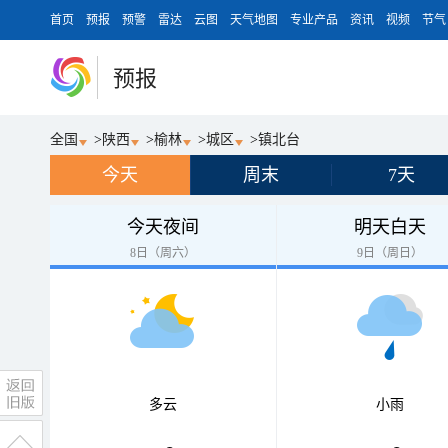
首页
预报
预警
雷达
云图
天气地图
专业产品
资讯
视频
节气
预报
全国
>
陕西
>
榆林
>
城区
>
镇北台
今天
周末
7天
今天夜间
明天白天
8日（周六）
9日（周日）
多云
小雨