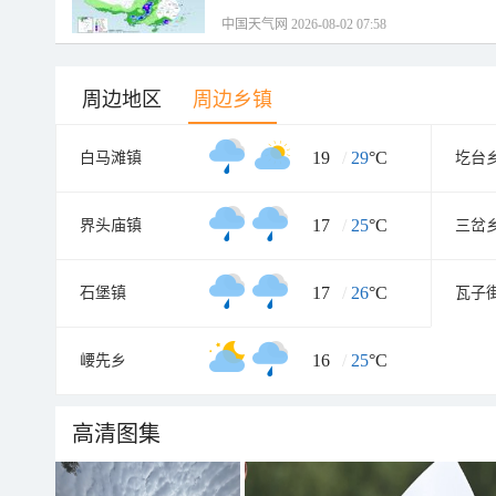
中国天气网 2026-08-02 07:58
周边地区
周边乡镇
19
/
29
°C
白马滩镇
圪台
17
/
25
°C
界头庙镇
三岔
17
/
26
°C
石堡镇
瓦子
16
/
25
°C
崾先乡
高清图集