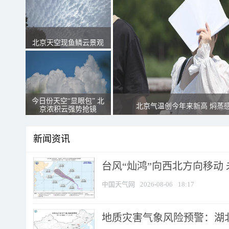
北京天空现鱼鳞云景观
今日份天空“显眼包” 北
北京气温创今年来新高 焖蒸
京浓积云强势抢镜
新闻资讯
台风“灿鸿”向西北方向移动
中国天气网
2026-08-06
18:17
地质灾害气象风险预警：湖北