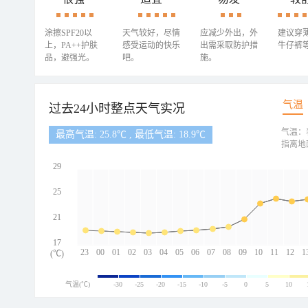
涂擦SPF20以
天气较好，尽情
应减少外出，外
建议穿
上，PA++护肤
感受运动的快乐
出需采取防护措
牛仔裤
品，避强光。
吧。
施。
气温
过去24小时整点天气实况
气温：
最高气温: 25.8℃ , 最低气温: 18.9℃
指离地
29
25
21
17
23
00
01
02
03
04
05
06
07
08
09
10
11
12
1
(℃)
气温(℃)
-30
-25
-20
-15
-10
-5
0
5
10