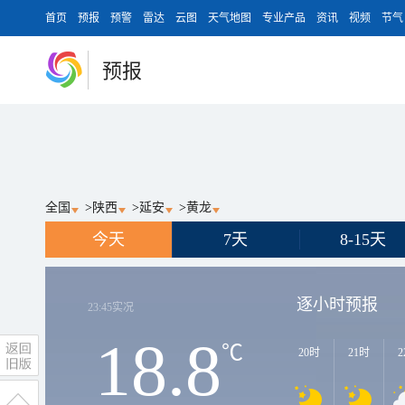
首页
预报
预警
雷达
云图
天气地图
专业产品
资讯
视频
节气
预报
全国
>
陕西
>
延安
>
黄龙
今天
7天
8-15天
逐小时预报
23:45
实况
18.8
℃
20时
21时
2