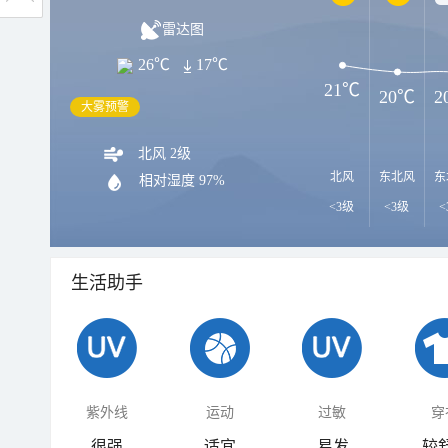
雷达图
26℃
17℃
21℃
20℃
2
大雾预警
北风 2级
北风
东北风
东
相对湿度
97%
<3级
<3级
<
生活助手
紫外线
运动
过敏
穿
很强
适宜
易发
较