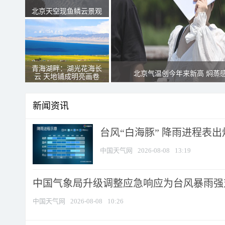
北京天空现鱼鳞云景观
青海湖畔：湖光花海长
北京气温创今年来新高 焖蒸
云 天地铺成明亮画卷
新闻资讯
台风“白海豚” 降雨进程表出炉
中国天气网
2026-08-08
13:19
中国气象局升级调整应急响应为台风暴雨强
中国天气网
2026-08-08
10:26