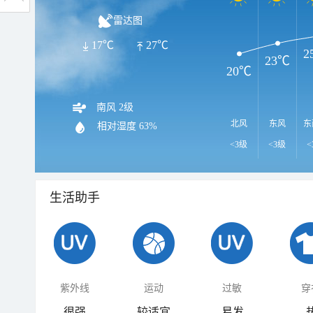
雷达图
17℃
27℃
2
23℃
20℃
南风 2级
北风
东风
东
相对湿度
63%
<3级
<3级
<
生活助手
紫外线
运动
过敏
穿
很强
较适宜
易发