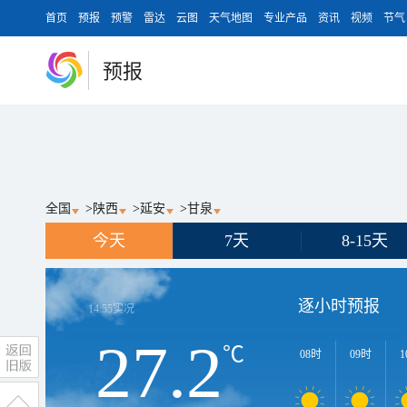
首页
预报
预警
雷达
云图
天气地图
专业产品
资讯
视频
节气
预报
全国
>
陕西
>
延安
>
甘泉
今天
7天
8-15天
逐小时预报
14:55
实况
27.2
℃
08时
09时
1