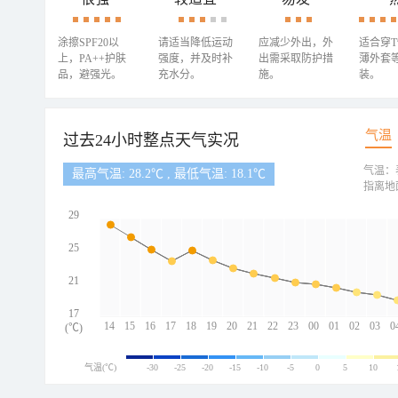
涂擦SPF20以
请适当降低运动
应减少外出，外
适合穿
上，PA++护肤
强度，并及时补
出需采取防护措
薄外套
品，避强光。
充水分。
施。
装。
气温
过去24小时整点天气实况
气温：
最高气温: 28.2℃ , 最低气温: 18.1℃
指离地
29
25
21
17
14
15
16
17
18
19
20
21
22
23
00
01
02
03
0
(℃)
气温(℃)
-30
-25
-20
-15
-10
-5
0
5
10