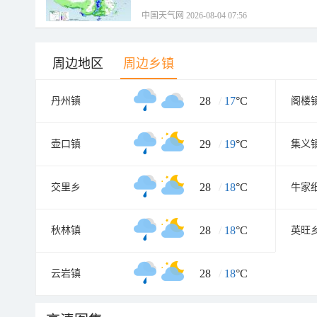
中国天气网 2026-08-04 07:56
周边地区
周边乡镇
28
/
17
°C
丹州镇
阁楼
29
/
19
°C
壶口镇
集义
28
/
18
°C
交里乡
牛家
28
/
18
°C
秋林镇
英旺
28
/
18
°C
云岩镇