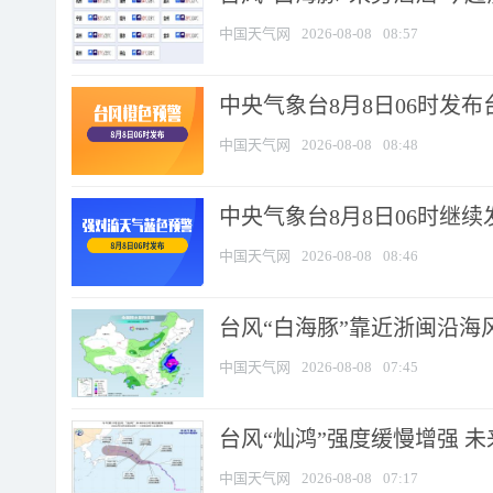
中国天气网
2026-08-08
08:57
中央气象台8月8日06时发
中国天气网
2026-08-08
08:48
中央气象台8月8日06时继
中国天气网
2026-08-08
08:46
台风“白海豚”靠近浙闽沿海风
中国天气网
2026-08-08
07:45
台风“灿鸿”强度缓慢增强 
中国天气网
2026-08-08
07:17