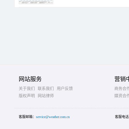
网站服务
营销
关于我们
联系我们
用户反馈
商务合
版权声明
网站律师
媒资合
客服邮箱：
service@weather.com.cn
客服电话