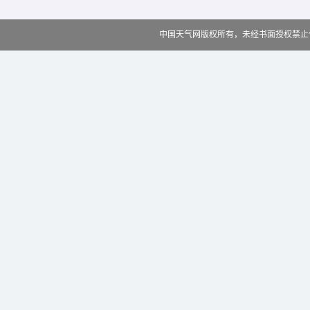
中国天气网版权所有，未经书面授权禁止使用 