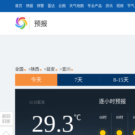
首页
预报
预警
雷达
云图
天气地图
专业产品
资讯
视频
节气
预报
全国
>
陕西
>
延安
>
宜川
今天
7天
8-15天
逐小时预报
11:55
实况
29.3
℃
08时
09时
1