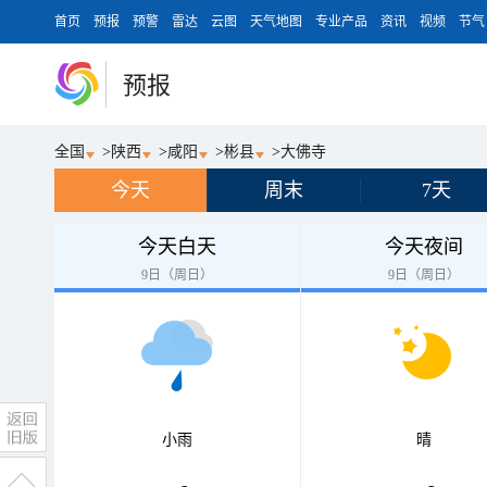
首页
预报
预警
雷达
云图
天气地图
专业产品
资讯
视频
节气
预报
全国
>
陕西
>
咸阳
>
彬县
>
大佛寺
今天
周末
7天
今天白天
今天夜间
9日（周日）
9日（周日）
小雨
晴