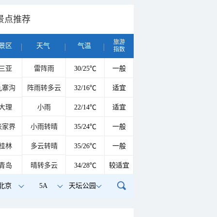
景点推荐
旅游
景区
天气
气温
指数
三亚
雷阵雨
30/25℃
一般
九寨沟
阵雨转多云
32/16℃
适宜
大理
小雨
22/14℃
适宜
张家界
小雨转晴
35/24℃
一般
桂林
多云转晴
35/26℃
一般
青岛
晴转多云
34/28℃
较适宜
北京
5A
天坛公园