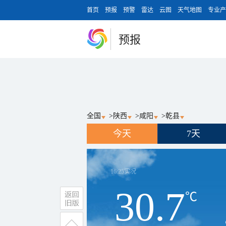
首页
预报
预警
雷达
云图
天气地图
专业产
预报
全国
>
陕西
>
咸阳
>
乾县
今天
7天
16:25
实况
30.7
℃