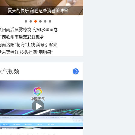
广西南宁：盛夏里的“绿野仙踪”
贵阳雨后晨雾缭绕 宛如水墨画卷
广西钦州雨后双彩虹现身
河南洛阳“花海”上线 美景引客来
秋来栾树红 枝头挂满“胭脂果”
天气视频