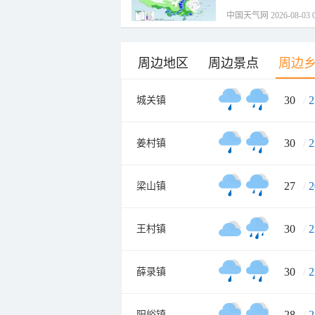
中国天气网 2026-08-03 0
周边地区
周边景点
周边
30
/
2
城关镇
30
/
2
姜村镇
27
/
2
梁山镇
30
/
2
王村镇
30
/
2
薛录镇
28
/
2
阳峪镇