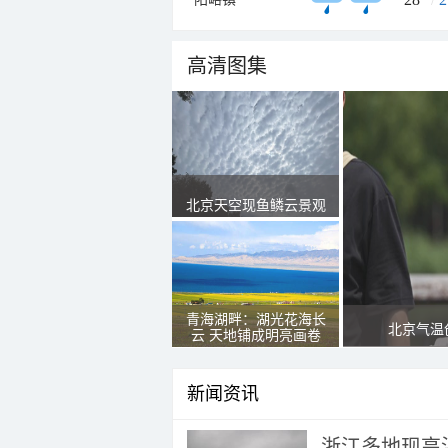
高清图集
北京天空现鱼鳞云景观
青海湖畔：湖光花海长
北京气温
云 天地铺成明亮画卷
新闻资讯
浙江多地现高温