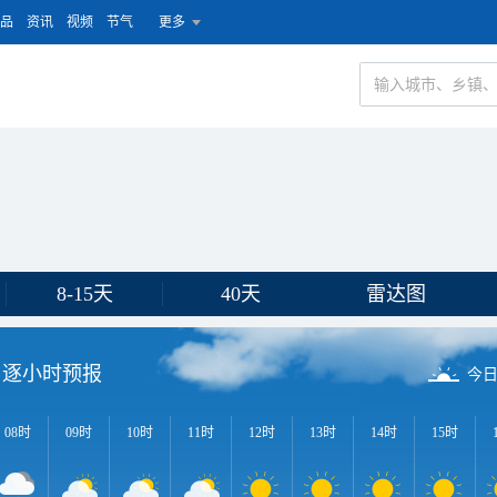
品
资讯
视频
节气
更多
8-15天
40天
雷达图
逐小时预报
今
08时
09时
10时
11时
12时
13时
14时
15时