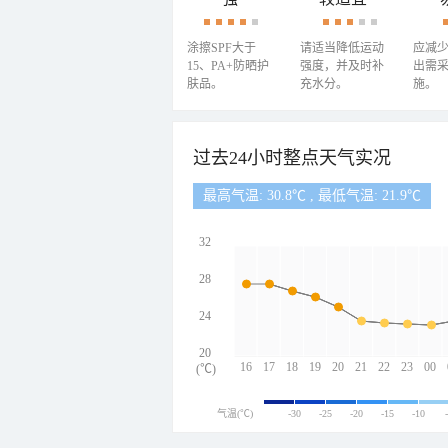
涂擦SPF大于
请适当降低运动
应减
15、PA+防晒护
强度，并及时补
出需
肤品。
充水分。
施。
过去24小时整点天气实况
最高气温: 30.8℃ , 最低气温: 21.9℃
32
28
24
20
16
17
18
19
20
21
22
23
00
(℃)
气温(℃)
-30
-25
-20
-15
-10