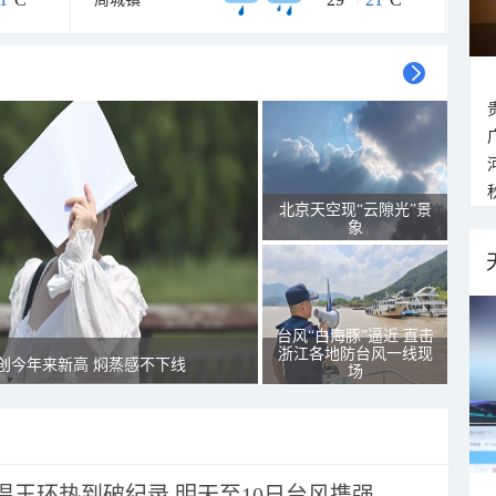
北京天空现“云隙光”景
象
台风“白海豚”逼近 直击
浙江各地防台风一线现
创今年来新高 焖蒸感不下线
场
玉环热到破纪录 明天至10日台风携强...