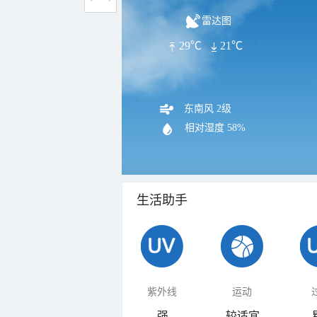
雷达图
29℃
21℃
东南风 2级
相对湿度
58%
生活助手
紫外线
运动
强
较适宜