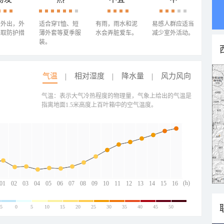
少外出，外
适合穿T恤、短
有雨，雨水和泥
易感人群应适当
采取防护措
薄外套等夏季服
水会弄脏爱车。
减少室外活动。
装。
气温
相对湿度
降水量
风力风向
气温：表示大气冷热程度的物理量，气象上给出的气温是
指离地面1.5米高度上百叶箱中的空气温度。
(h)
01
02
03
04
05
06
07
08
09
10
11
12
13
14
15
16
-5
0
5
10
15
20
25
30
35
40
45
50