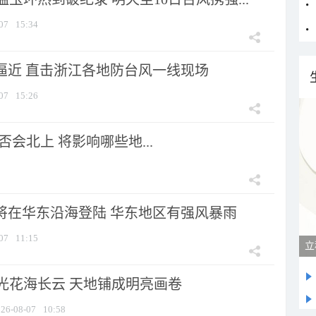
07
15:34
”逼近 直击浙江各地防台风一线现场
07
15:26
会北上 将影响哪些地...
”将在华东沿海登陆 华东地区有强风暴雨
07
11:15
光花海长云 天地铺成明亮画卷
26-08-07
10:58