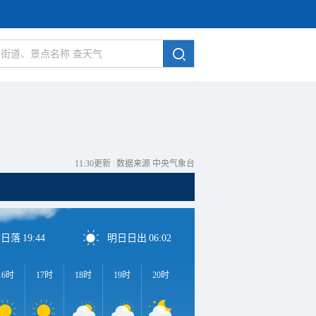
11:30更新
|
数据来源 中央气象台
日日落
19:44
明日日出
06:02
16时
17时
18时
19时
20时
21时
22时
23时
0