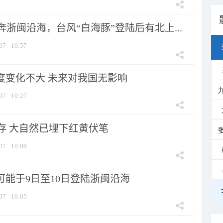
浙闽沿海，台风“白海豚”登陆后有北上...
07
10:57
强度变化不大 未来对我国无影响
07
10:27
存 大自然已埋下红黄伏笔
07
10:09
可能于9日至10日登陆浙闽沿海
07
10:05