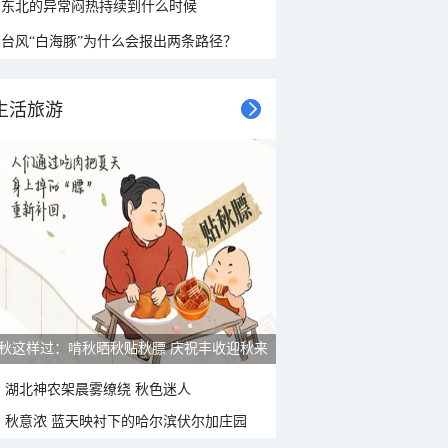
东北的异常闷热持续到什么时候
台风“白海豚”为什么会报出两条路径？
生活旅游
雨后峨眉沟壑尽显 金顶显真容
湖北神农架晨雾缭绕 秋色迷人
秋意浓 蓝天映衬下的哈尔滨伏尔加庄园