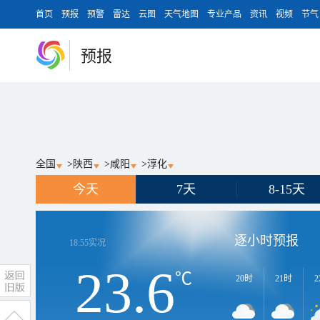
首页
预报
预警
雷达
云图
天气地图
专业产品
资讯
视频
节气
预报
全国
>
陕西
>
咸阳
>
淳化
今天
7天
8-15天
逐小时预报
18:55
实况
23.6
℃
20时
21时
2