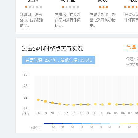
辐射弱，涂擦
有降水，推荐您
应减少外出，外
建议穿
SPF8-12防晒护
在室内进行休闲
出需采取防护措
牛仔裤
肤品。
运动。
施。
气温
过去24小时整点天气实况
气温：
最高气温: 25.7℃ , 最低气温: 19.6℃
指离地
30
26
22
18
18
19
20
21
22
23
00
01
02
03
04
05
06
07
0
(℃)
气温(℃)
-30
-25
-20
-15
-10
-5
0
5
10