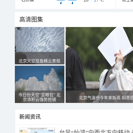
高清图集
北京天空现鱼鳞云景观
今日份天空“显眼包” 北
北京气温创今年来新高 焖蒸
京浓积云强势抢镜
新闻资讯
台风“灿鸿”向西北方向移动