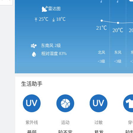
雷达图
25℃
18℃
21℃
20℃
2
东南风 2级
北风
东风
相对湿度
83%
<3级
<3级
<
生活助手
紫外线
运动
过敏
穿
最弱
较不宜
易发
较