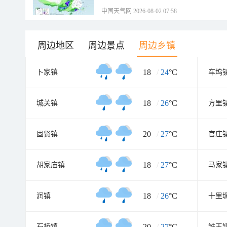
中国天气网 2026-08-02 07:58
周边地区
周边景点
周边乡镇
18
/
24
°C
卜家镇
车坞
18
/
26
°C
城关镇
方里
20
/
27
°C
固贤镇
官庄
18
/
27
°C
胡家庙镇
马家
18
/
26
°C
润镇
十里
20
/
27
°C
石桥镇
铁王