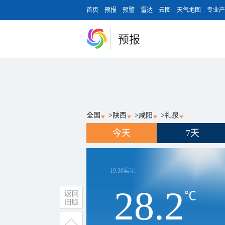
首页
预报
预警
雷达
云图
天气地图
专业产
预报
全国
>
陕西
>
咸阳
>
礼泉
今天
7天
19:30
实况
28.2
℃