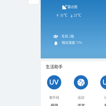
雷达图
31℃
21℃
东风 2级
相对湿度
73%
生活助手
紫外线
运动
很强
适宜