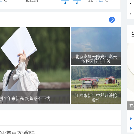
北京彩虹云隙光七彩云
浓积云接连上线
江西永新：中稻开镰抢
创今年来新高 焖蒸感不下线
收忙
市沿海再次登陆