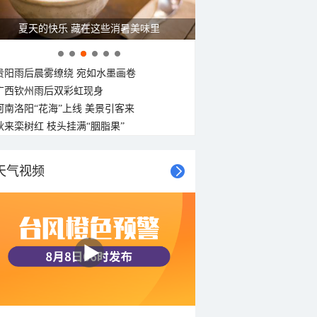
广西南宁：盛夏里的“绿野仙踪”
贵阳雨后晨雾缭绕 宛如水墨画卷
广西钦州雨后双彩虹现身
河南洛阳“花海”上线 美景引客来
秋来栾树红 枝头挂满“胭脂果”
天气视频