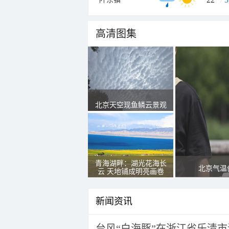
高清图集
北京天空现鱼鳞云景观
青海湖畔：湖光花海长
北京气温
云 天地铺成明亮画卷
新闻资讯
台风“白海豚”在浙江省乐清