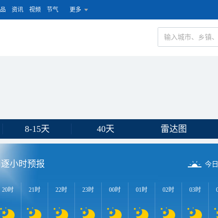
品
资讯
视频
节气
更多
8-15天
40天
雷达图
逐小时预报
今
20时
21时
22时
23时
00时
01时
02时
03时