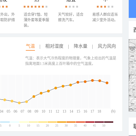
少外出，外
适合穿T恤、短
天气较好，适合
易感人群应适当
采取防护措
薄外套等夏季服
擦洗汽车。
减少室外活动。
装。
气温
相对湿度
降水量
风力风向
气温：表示大气冷热程度的物理量，气象上给出的气温是
指离地面1.5米高度上百叶箱中的空气温度。
(h)
04
05
06
07
08
09
10
11
12
13
14
15
16
17
18
-5
0
5
10
15
20
25
30
35
40
45
50