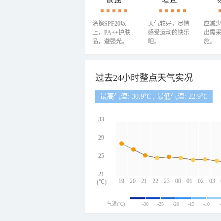
涂擦SPF20以
天气较好，尽情
应减
上，PA++护肤
感受运动的快乐
出需
品，避强光。
吧。
施。
过去24小时整点天气实况
最高气温: 30.9℃ , 最低气温: 22.9℃
33
29
25
21
19
20
21
22
23
00
01
02
03
(℃)
气温(℃)
-30
-25
-20
-15
-10