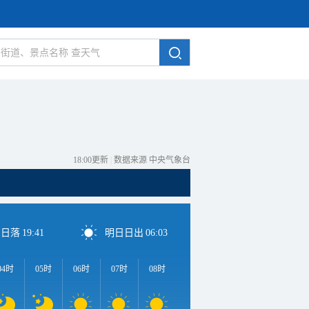
18:00更新
|
数据来源 中央气象台
日日落
19:41
明日日出
06:03
04时
05时
06时
07时
08时
09时
10时
11时
1