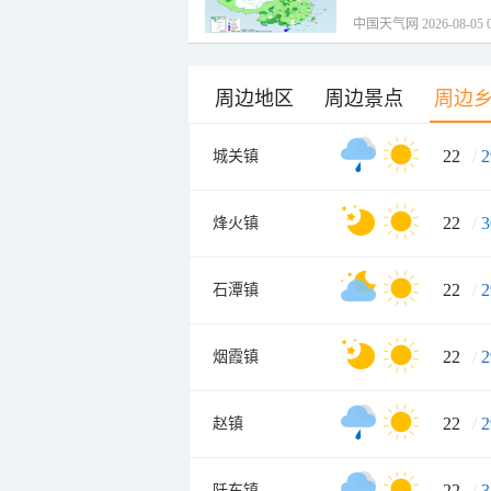
中国天气网 2026-08-05 0
周边地区
周边景点
周边
22
/
2
城关镇
22
/
3
烽火镇
22
/
2
石潭镇
22
/
2
烟霞镇
22
/
2
赵镇
22
/
3
阡东镇