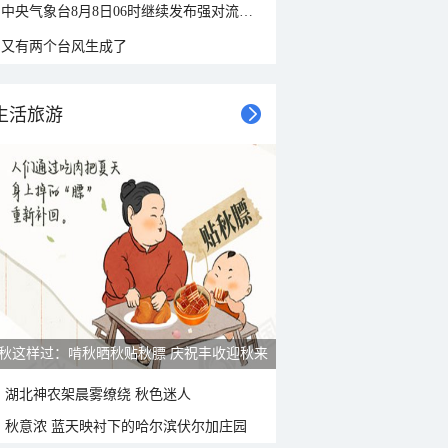
中央气象台8月8日06时继续发布强对流天气蓝色预警
又有两个台风生成了
生活旅游
雨后峨眉沟壑尽显 金顶显真容
湖北神农架晨雾缭绕 秋色迷人
秋意浓 蓝天映衬下的哈尔滨伏尔加庄园