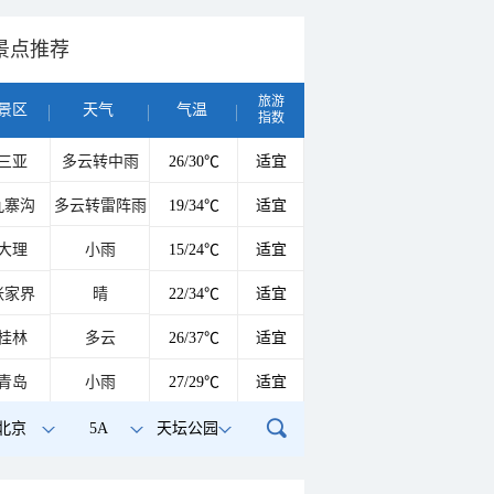
景点推荐
旅游
景区
天气
气温
指数
三亚
多云转中雨
26/30℃
适宜
九寨沟
多云转雷阵雨
19/34℃
适宜
大理
小雨
15/24℃
适宜
张家界
晴
22/34℃
适宜
桂林
多云
26/37℃
适宜
青岛
小雨
27/29℃
适宜
北京
5A
天坛公园