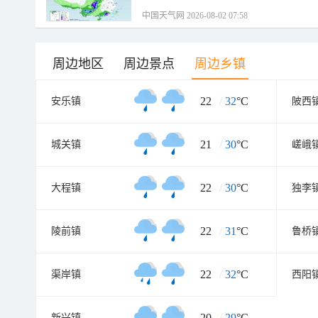
中国天气网 2026-08-02 07:58
周边地区
周边景点
周边乡镇
22
/
32
°C
安乐镇
陂西
21
/
30
°C
城关镇
嵯峨
22
/
30
°C
大程镇
独李
22
/
31
°C
陵前镇
鲁桥
22
/
32
°C
渠岸镇
西阳
20
/
29
°C
新兴镇