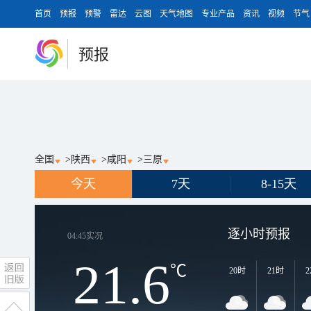
首页
预报
预警
雷达
云图
天气地图
专业产品
资讯
视频
节气
预报
全国
>
陕西
>
咸阳
>
三原
今天
7天
8-15天
逐小时预报
04:45
实况
21.6
℃
20时
21时
2