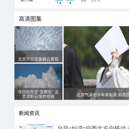
高清图集
北京天空现鱼鳞云景观
今日份天空“显眼包” 北
北京气温创今年来新高 焖蒸
京浓积云强势抢镜
新闻资讯
台风“灿鸿”向西北方向移动