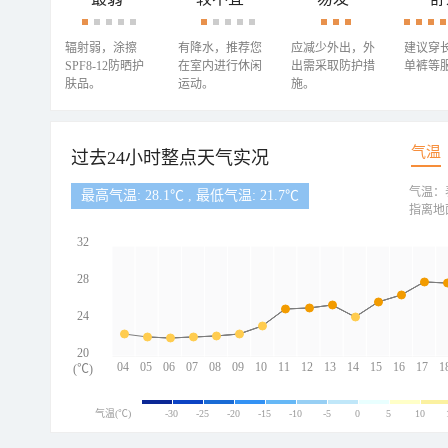
辐射弱，涂擦
有降水，推荐您
应减少外出，外
建议穿
SPF8-12防晒护
在室内进行休闲
出需采取防护措
单裤等
肤品。
运动。
施。
气温
过去24小时整点天气实况
气温：
最高气温: 28.1℃ , 最低气温: 21.7℃
指离地
32
28
24
20
04
05
06
07
08
09
10
11
12
13
14
15
16
17
1
(℃)
气温(℃)
-30
-25
-20
-15
-10
-5
0
5
10