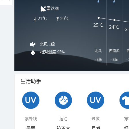
雷达图
21℃
29℃
25℃
24℃
2
北风 1级
北风
西南风
相对湿度
95%
<3级
<3级
<
生活助手
紫外线
运动
过敏
穿
最弱
较不宜
易发
舒