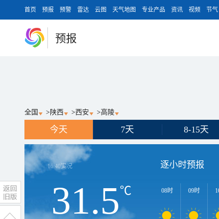
首页
预报
预警
雷达
云图
天气地图
专业产品
资讯
视频
节气
预报
全国
>
陕西
>
西安
>
高陵
今天
7天
8-15天
逐小时预报
16:40
实况
31.5
℃
08时
09时
1