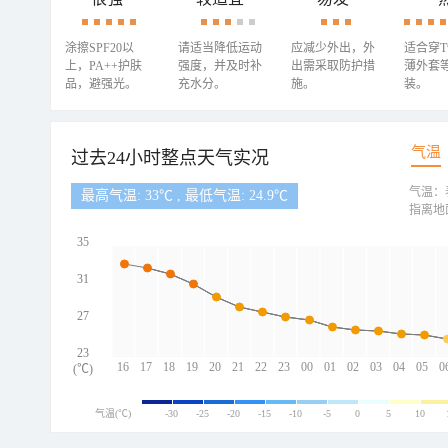
涂擦SPF20以
请适当降低运动
应减少外出，外
适合穿
上，PA++护肤
强度，并及时补
出需采取防护措
薄外套
品，避强光。
充水分。
施。
装。
气温
过去24小时整点天气实况
气温：
最高气温: 33℃ , 最低气温: 24.9℃
指离地
35
31
27
23
16
17
18
19
20
21
22
23
00
01
02
03
04
05
0
(℃)
气温(℃)
-30
-25
-20
-15
-10
-5
0
5
10