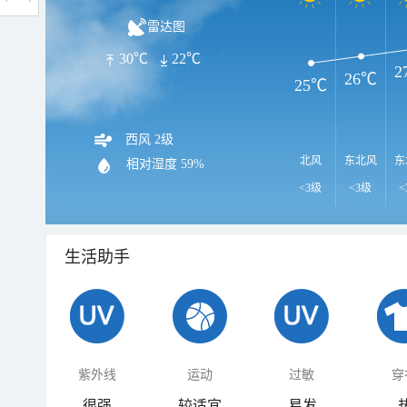
雷达图
30℃
22℃
2
26℃
25℃
西风 2级
北风
东北风
东
相对湿度
59%
<3级
<3级
<
生活助手
紫外线
运动
过敏
穿
很强
较适宜
易发