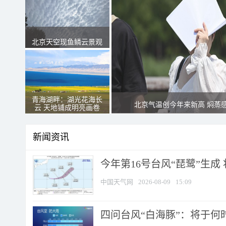
北京天空现鱼鳞云景观
青海湖畔：湖光花海长
北京气温创今年来新高 焖蒸
云 天地铺成明亮画卷
新闻资讯
今年第16号台风“琵鹭”生成 
中国天气网
2026-08-09
15:09
四问台风“白海豚”：将于何时