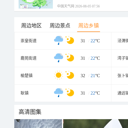
中国天气网 2026-08-05 07:56
周边地区
周边景点
周边乡镇
31
/
22
°C
崇皇街道
泾渭
31
/
22
°C
鹿苑街道
湾子
32
/
21
°C
榆楚镇
张卜
31
/
22
°C
耿镇
通远
高清图集