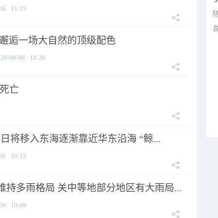
06
11:15
 邂逅一场大自然的顶级配色
26-08-06
10:26
人死亡
7日将移入东海逐渐靠近华东沿海 “鲸...
06
10:15
持多雨格局 关中等地部分地区有大雨局...
06
10:09