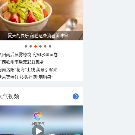
夏天的快乐 藏在这些消暑美味里
贵阳雨后晨雾缭绕 宛如水墨画卷
广西钦州雨后双彩虹现身
河南洛阳“花海”上线 美景引客来
秋来栾树红 枝头挂满“胭脂果”
天气视频