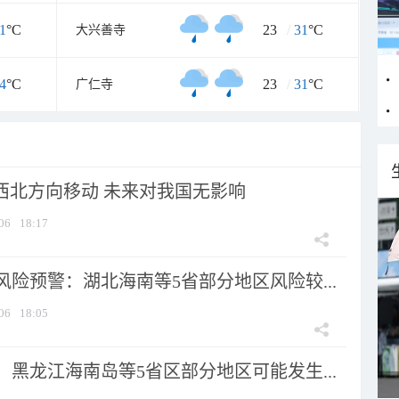
1
°C
23
/
31
°C
大兴善寺
4
°C
23
/
31
°C
广仁寺
向西北方向移动 未来对我国无影响
06
18:17
险预警：湖北海南等5省部分地区风险较...
06
18:05
黑龙江海南岛等5省区部分地区可能发生...