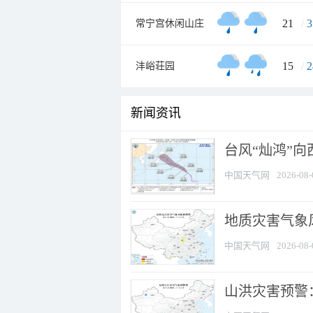
21
/
3
常宁宫休闲山庄
15
/
2
沣峪荘园
新闻资讯
台风“灿鸿”
中国天气网
2026-08-
地质灾害气象风
中国天气网
2026-08-
山洪灾害预警：