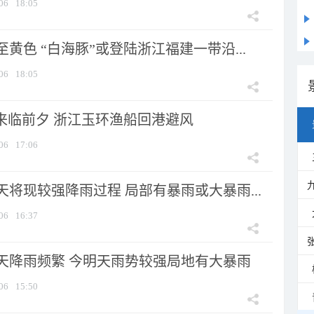
06
18:05
黄色 “白海豚”或登陆浙江福建一带沿...
06
18:05
”来临前夕 浙江玉环渔船回港避风
06
17:06
将现较强降雨过程 局部有暴雨或大暴雨...
06
16:37
天降雨频繁 今明天雨势较强局地有大暴雨
06
15:50