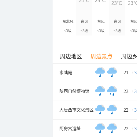
24°C
24°C
23°C
23°
东北风
东风
东风
东风
东
<3级
<3级
<3级
<3级
<3
周边地区
周边景点
周边
21
/
3
水陆庵
23
/
3
陕西自然博物馆
22
/
3
大唐西市文化景区
22
/
3
阿房宫遗址