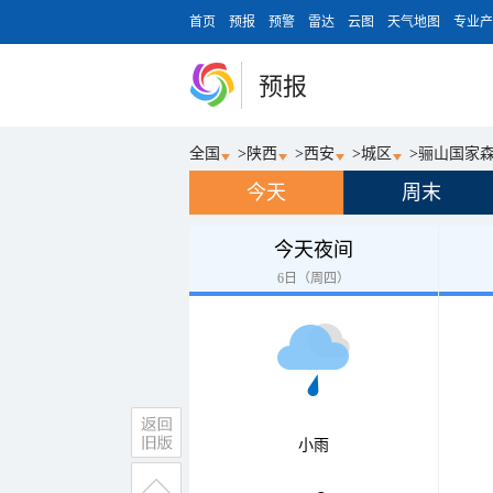
首页
预报
预警
雷达
云图
天气地图
专业产
预报
全国
>
陕西
>
西安
>
城区
>
骊山国家
今天
周末
今天夜间
6日（周四）
小雨