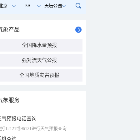
北京
5A
天坛公园
气象产品
全国降水量预报
强对流天气公报
全国地质灾害预报
气象服务
天气预报电话查询
打12121或96121进行天气预报查询
手机查询