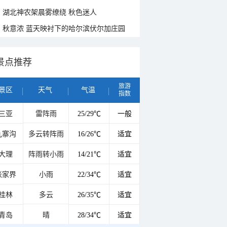
湖北神农架晨雾缭绕 秋色迷人
秋意浓 蓝天映衬下的哈尔滨伏尔加庄园
景点推荐
旅游
景区
天气
气温
指数
三亚
雷阵雨
25/29℃
一般
九寨沟
多云转阵雨
16/26℃
适宜
大理
阵雨转小雨
14/21℃
适宜
张家界
小雨
22/34℃
适宜
桂林
多云
26/35℃
适宜
青岛
晴
28/34℃
适宜