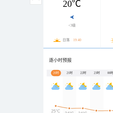
20
℃
<3级
日落
19:40
逐小时预报
20时
21时
22时
23时
00
25°C