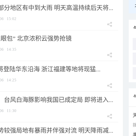
分地区有中到大雨 明天高温持续后天将...
06
15:02
显眼包” 北京浓积云强势抢镜
06
14:35
将登陆华东沿海 浙江福建等地将现猛...
06
14:25
台风白海豚影响我国已成定局 即将进入...
06
11:30
拨
较强局地有暴雨并伴强对流 明天降雨减...