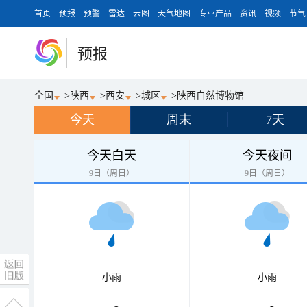
首页
预报
预警
雷达
云图
天气地图
专业产品
资讯
视频
节气
预报
全国
>
陕西
>
西安
>
城区
>
陕西自然博物馆
今天
周末
7天
今天白天
今天夜间
9日（周日）
9日（周日）
小雨
小雨