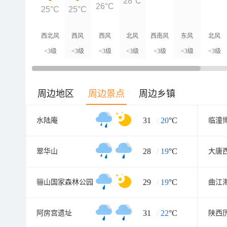
28°C
26°C
25°C
25°C
西北风
西风
西风
北风
西南风
东风
北风
<3级
<3级
<3级
<3级
<3级
<3级
<3级
周边地区
周边景点
周边乡镇
31
/
20
°C
水陆庵
临潼
28
/
19
°C
翠华山
大唐
29
/
19
°C
骊山国家森林公园
曲江
31
/
22
°C
阿房宫遗址
陕西