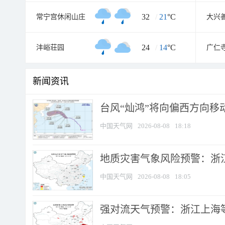
32
/
21
°C
常宁宫休闲山庄
大兴
24
/
14
°C
沣峪荘园
广仁
新闻资讯
台风“灿鸿”将向偏西方向移
中国天气网
2026-08-08
18:18
地质灾害气象风险预警：浙
中国天气网
2026-08-08
18:05
强对流天气预警：浙江上海等4