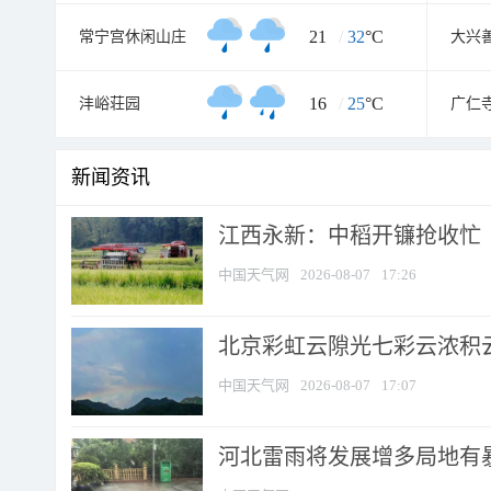
21
/
32
°C
常宁宫休闲山庄
大兴
16
/
25
°C
沣峪荘园
广仁
新闻资讯
江西永新：中稻开镰抢收忙
中国天气网
2026-08-07
17:26
北京彩虹云隙光七彩云浓积
中国天气网
2026-08-07
17:07
河北雷雨将发展增多局地有暴