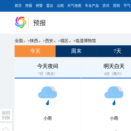
首页
预报
预警
雷达
云图
天气地图
专业产品
资讯
视频
节气
预报
全国
>
陕西
>
西安
>
城区
>
临潼博物馆
今天
周末
7天
今天夜间
明天白天
7日（周五）
8日（周六）
小雨
小雨