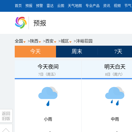
首页
预报
预警
雷达
云图
天气地图
专业产品
资讯
视频
节气
预报
全国
>
陕西
>
西安
>
城区
>
沣峪荘园
今天
周末
7天
今天夜间
明天白天
7日（周五）
8日（周六）
小雨
中雨