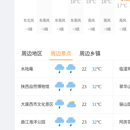
18°C
18°C
18°C
17°C
东北风
东南风
东南风
东南风
南风
南风
南风
<3级
<3级
<3级
<3级
<3级
<3级
<3级
周边地区
周边景点
周边乡镇
22
/
32
°C
水陆庵
临潼
23
/
32
°C
陕西自然博物馆
翠华
22
/
31
°C
大唐西市文化景区
骊山
23
/
32
°C
曲江海洋公园
阿房