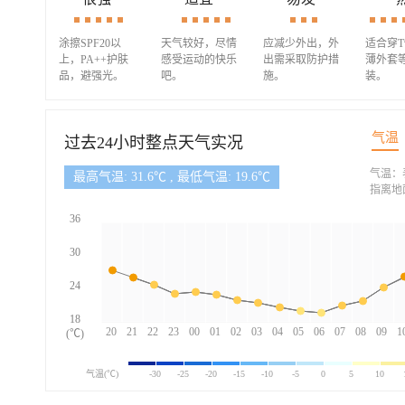
涂擦SPF20以
天气较好，尽情
应减少外出，外
适合穿
上，PA++护肤
感受运动的快乐
出需采取防护措
薄外套
品，避强光。
吧。
施。
装。
气温
过去24小时整点天气实况
气温：
最高气温: 31.6℃ , 最低气温: 19.6℃
指离地
36
30
24
18
20
21
22
23
00
01
02
03
04
05
06
07
08
09
1
(℃)
气温(℃)
-30
-25
-20
-15
-10
-5
0
5
10