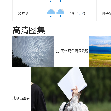
19
/
29
°C
义井乡
镇子
高清图集
北京天空现鱼鳞云景观
成明亮画卷