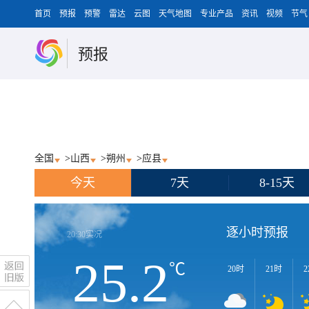
首页
预报
预警
雷达
云图
天气地图
专业产品
资讯
视频
节气
预报
全国
>
山西
>
朔州
>
应县
今天
7天
8-15天
逐小时预报
20:30
实况
25.2
℃
20时
21时
2