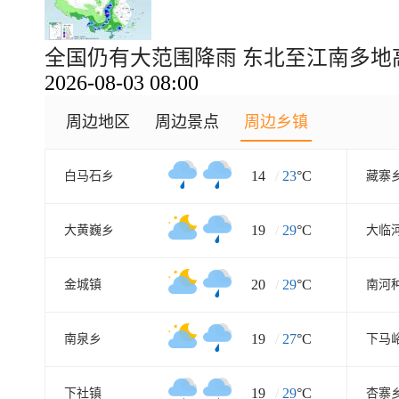
全国仍有大范围降雨 东北至江南多
2026-08-03 08:00
周边地区
周边景点
周边乡镇
14
/
23
°C
白马石乡
藏寨
19
/
29
°C
大黄巍乡
大临
20
/
29
°C
金城镇
南河
19
/
27
°C
南泉乡
下马
19
/
29
°C
下社镇
杏寨