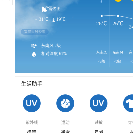
雷达图
31℃
19℃
26℃
26℃
2
雷暴大风预警
东南风 2级
东南风
东南风
东
相对湿度
61%
<3级
<3级
<
生活助手
紫外线
运动
过敏
穿
很强
适宜
易发