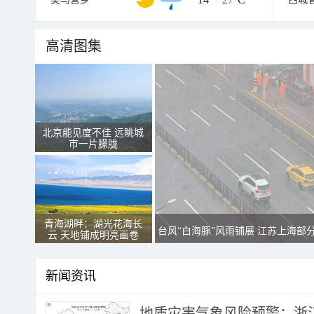
高清图集
北京能见度不佳 远眺城
市一片朦胧
青海湖畔：湖光花海长
台风“白海豚”风雨铺展 江苏上海部
云 天地铺成明亮画卷
新闻资讯
地质灾害气象风险预警：浙江