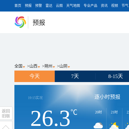
首页
预报
预警
雷达
云图
天气地图
专业产品
资讯
视频
节气
预报
全国
>
山西
>
朔州
>
山阴
今天
7天
8-15天
逐小时预报
19:15
实况
26.3
℃
20时
21时
2