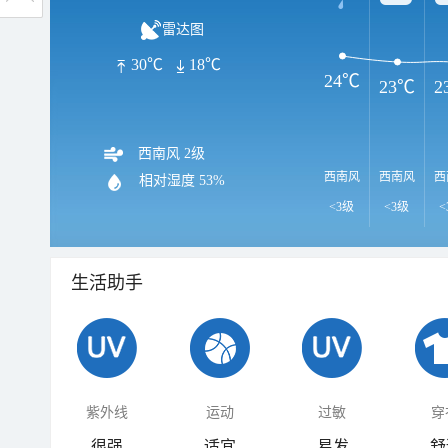
雷达图
30℃
18℃
24℃
23℃
2
西南风 2级
西南风
西南风
西
相对湿度
53%
<3级
<3级
<
生活助手
紫外线
运动
过敏
穿
很强
适宜
易发
舒