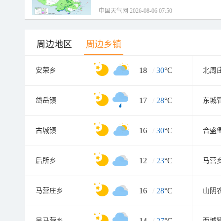
中国天气网 2026-08-06 07:50
周边地区
周边乡镇
18
/
30
°C
安荣乡
北周
17
/
28
°C
岱岳镇
东城
16
/
30
°C
古城镇
合盛
12
/
23
°C
后所乡
马营
16
/
28
°C
马营庄乡
山阴
14
/
27
°C
吴马营乡
西城