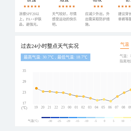
涂擦SPF20以
天气较好，尽情
应减少外出，外
建议穿
上，PA++护肤
感受运动的快乐
出需采取防护措
单裤等
品，避强光。
吧。
施。
气温
过去24小时整点天气实况
气温：
最高气温: 30.7℃ , 最低气温: 18.7℃
指离地
35
29
23
17
19
20
21
22
23
00
01
02
03
04
05
06
07
08
0
(℃)
气温(℃)
-30
-25
-20
-15
-10
-5
0
5
10