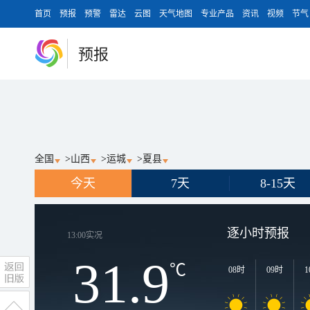
首页
预报
预警
雷达
云图
天气地图
专业产品
资讯
视频
节气
预报
全国
>
山西
>
运城
>
夏县
今天
7天
8-15天
逐小时预报
13:00
实况
31.9
℃
08时
09时
1