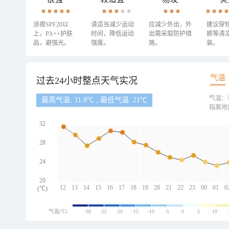
涂擦SPF20以
请适当减少运动
应减少外出，外
建议穿
上，PA++护肤
时间，降低运动
出需采取防护措
裤等清
品，避强光。
强度。
施。
装。
气温
过去24小时整点天气实况
气温：
最高气温: 31.8℃ , 最低气温: 21℃
指离地
32
28
24
20
12
13
14
15
16
17
18
19
20
21
22
23
00
01
0
(℃)
气温(℃)
-30
-25
-20
-15
-10
-5
0
5
10