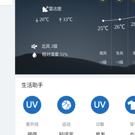
雷达图
20℃
33℃
2
26℃
25℃
北风 2级
南风
东风
相对湿度
51%
<3级
<3级
<
生活助手
紫外线
运动
过敏
穿
很强
较适宜
易发
炎