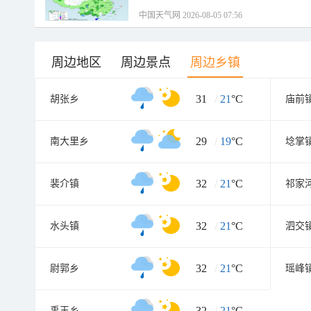
中国天气网 2026-08-05 07:56
周边地区
周边景点
周边乡镇
31
/
21
°C
胡张乡
庙前
29
/
19
°C
南大里乡
埝掌
32
/
21
°C
裴介镇
祁家
32
/
21
°C
水头镇
泗交
32
/
21
°C
尉郭乡
瑶峰
32
/
21
°C
禹王乡