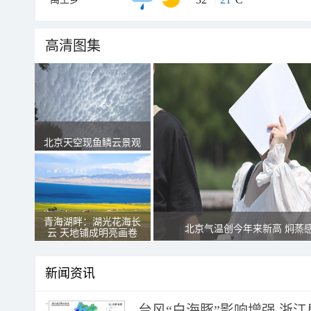
高清图集
北京天空现鱼鳞云景观
青海湖畔：湖光花海长
北京气温创今年来新高 焖蒸
云 天地铺成明亮画卷
新闻资讯
台风“白海豚”影响增强 浙江