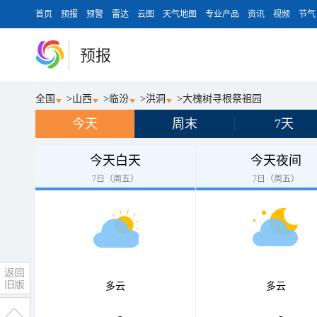
首页
预报
预警
雷达
云图
天气地图
专业产品
资讯
视频
节气
预报
全国
>
山西
>
临汾
>
洪洞
>
大槐树寻根祭祖园
今天
周末
7天
今天白天
今天夜间
7日（周五）
7日（周五）
多云
多云