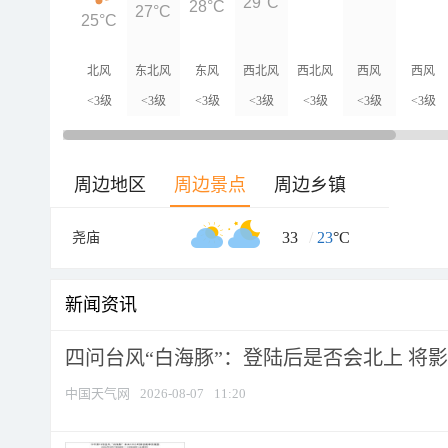
29°C
28°C
27°C
25°C
北风
东北风
东风
西北风
西北风
西风
西风
<3级
<3级
<3级
<3级
<3级
<3级
<3级
周边地区
周边景点
周边乡镇
33
/
23
°C
尧庙
新闻资讯
四问台风“白海豚”：登陆后是否会北上 将影响
中国天气网
2026-08-07
11:20