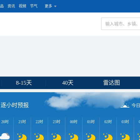
品
资讯
视频
节气
更多
8-15天
40天
雷达图
逐小时预报
今
20时
21时
22时
23时
00时
01时
02时
03时