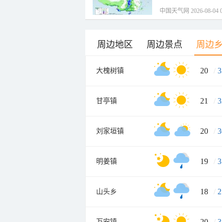
中国天气网 2026-08-04 0
周边地区
周边景点
周边
20
/
3
大槐树镇
21
/
3
甘亭镇
20
/
3
刘家垣镇
19
/
3
明姜镇
18
/
2
山头乡
20
/
3
万安镇