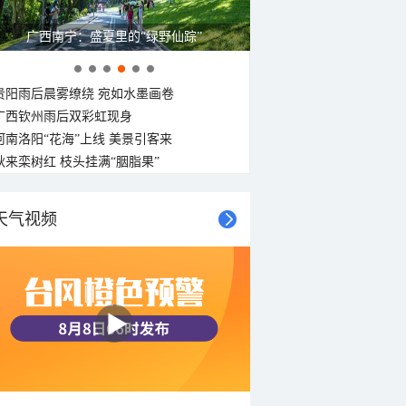
广西南宁：盛夏里的“绿野仙踪”
贵阳雨后晨雾缭绕 宛如水墨画卷
广西钦州雨后双彩虹现身
河南洛阳“花海”上线 美景引客来
秋来栾树红 枝头挂满“胭脂果”
天气视频