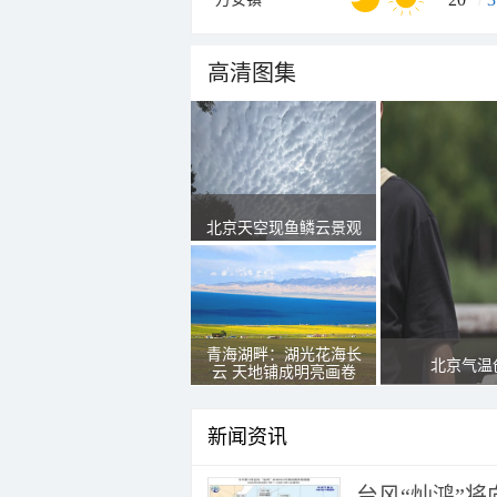
高清图集
北京天空现鱼鳞云景观
青海湖畔：湖光花海长
北京气温
云 天地铺成明亮画卷
新闻资讯
台风“灿鸿”