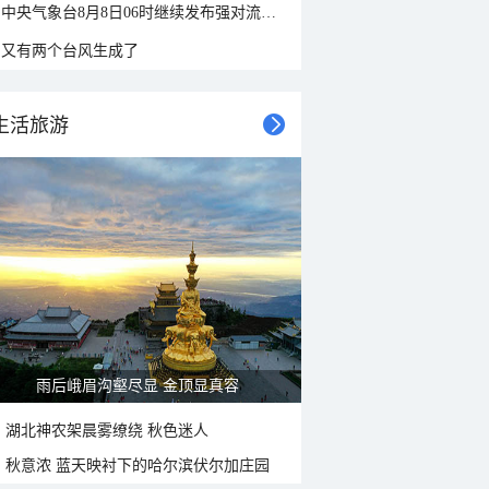
中央气象台8月8日06时继续发布强对流天气蓝色预警
又有两个台风生成了
生活旅游
雨后峨眉沟壑尽显 金顶显真容
湖北神农架晨雾缭绕 秋色迷人
秋意浓 蓝天映衬下的哈尔滨伏尔加庄园