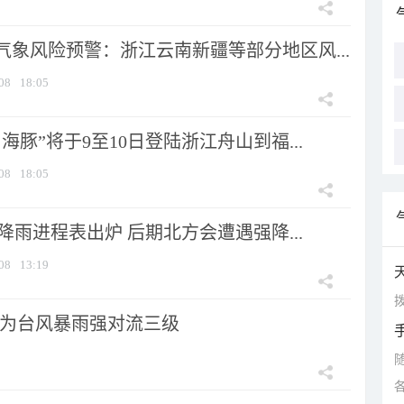
气象风险预警：浙江云南新疆等部分地区风...
08
18:05
海豚”将于9至10日登陆浙江舟山到福...
08
18:05
 降雨进程表出炉 后期北方会遭遇强降...
08
13:19
拨
为台风暴雨强对流三级