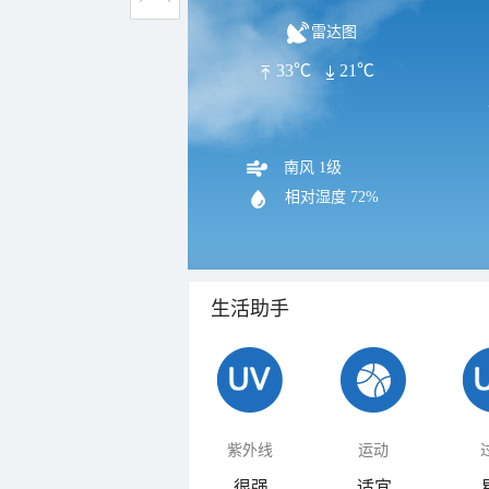
雷达图
33℃
21℃
南风 1级
相对湿度
72%
生活助手
紫外线
运动
很强
适宜