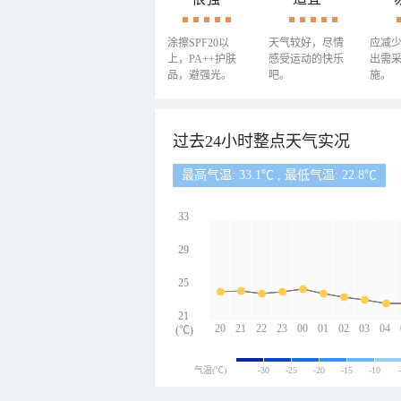
涂擦SPF20以
天气较好，尽情
应减
上，PA++护肤
感受运动的快乐
出需
品，避强光。
吧。
施。
过去24小时整点天气实况
最高气温: 33.1℃ , 最低气温: 22.8℃
33
29
25
21
20
21
22
23
00
01
02
03
04
(℃)
气温(℃)
-30
-25
-20
-15
-10