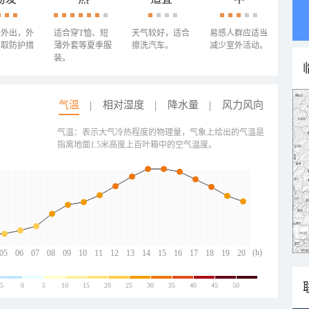
少外出，外
适合穿T恤、短
天气较好，适合
易感人群应适当
采取防护措
薄外套等夏季服
擦洗汽车。
减少室外活动。
装。
气温
相对湿度
降水量
风力风向
气温：表示大气冷热程度的物理量，气象上给出的气温是
指离地面1.5米高度上百叶箱中的空气温度。
(h)
05
06
07
08
09
10
11
12
13
14
15
16
17
18
19
20
-5
0
5
10
15
20
25
30
35
40
45
50