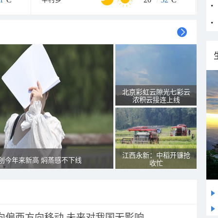
北京彩虹云隙光七彩云
浓积云接连上线
江西永新：中稻开镰抢
创今年来新高 焖蒸感不下线
收忙
将向偏西方向移动 未来对我国无影响