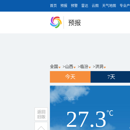
首页
预报
预警
雷达
云图
天气地图
专业产
预报
全国
>
山西
>
临汾
>
洪洞
今天
7天
20:50
实况
27.3
℃