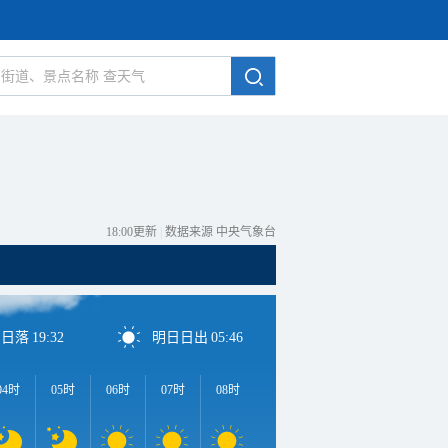
18:00更新
|
数据来源 中央气象台
日日落
19:32
明日日出
05:46
04时
05时
06时
07时
08时
09时
10时
11时
1