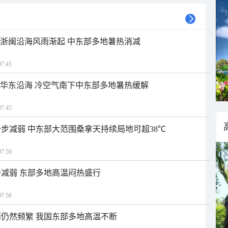
近浙闽沿海风雨渐起 中东部多地暑热消减
7:45
近华东沿海 冷空气南下中东部多地暑热缓解
7:45
步减弱 中东部大范围桑拿天持续局地可超38℃
7:50
减弱 东部多地高温闷热盛行
7:56
仍然频繁 我国东部多地高温不断