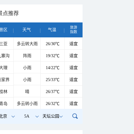
景点推荐
旅游
景区
天气
气温
指数
三亚
多云转大雨
26/30℃
适宜
九寨沟
阵雨
19/32℃
适宜
大理
小雨
14/22℃
适宜
张家界
小雨
25/33℃
适宜
桂林
晴
26/37℃
适宜
青岛
多云转小雨
26/32℃
适宜
北京
5A
天坛公园