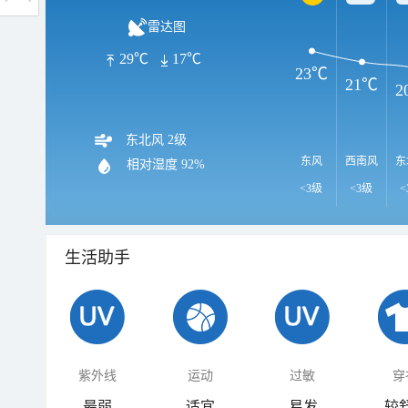
雷达图
29℃
17℃
23℃
21℃
2
东北风 2级
东风
西南风
东
相对湿度
92%
<3级
<3级
<
生活助手
紫外线
运动
过敏
穿
最弱
适宜
易发
较