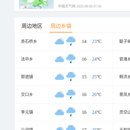
中国天气网 2026-08-06 07:50
周边地区
周边乡镇
14
/
23
°C
赤石桥乡
聪子
16
/
24
°C
法中乡
官滩
15
/
25
°C
郭道镇
韩洪
16
/
26
°C
交口乡
景凤
16
/
24
°C
李元镇
灵空
17
/
25
°C
沁河镇
王和