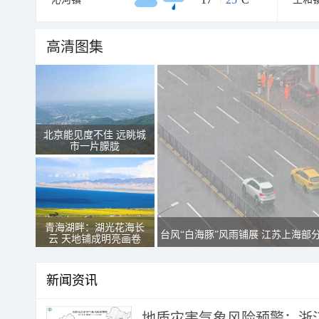
高清图集
北京能见度不佳 远眺城
市一片朦胧
青海湖畔：湖光花海长
台风“白海豚”风雨铺展 江苏上海部
云 天地铺成明亮画卷
新闻资讯
地质灾害气象风险预警：浙江