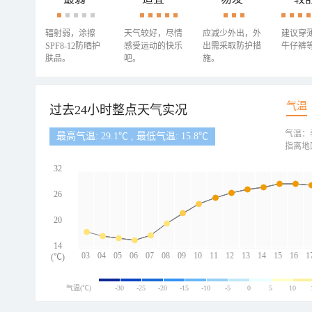
辐射弱，涂擦
天气较好，尽情
应减少外出，外
建议穿
SPF8-12防晒护
感受运动的快乐
出需采取防护措
牛仔裤
肤品。
吧。
施。
气温
过去24小时整点天气实况
气温：
最高气温: 29.1℃ , 最低气温: 15.8℃
指离地
32
26
20
14
03
04
05
06
07
08
09
10
11
12
13
14
15
16
1
(℃)
气温(℃)
-30
-25
-20
-15
-10
-5
0
5
10