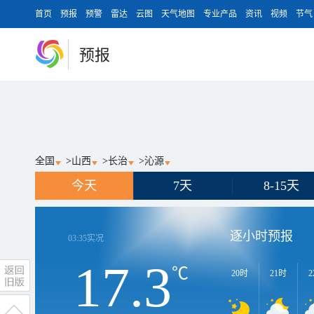
首页
预报
预警
雷达
云图
天气地图
专业产品
资讯
视频
节气
预报
全国
>
山西
>
长治
>
沁源
今天
7天
8-15天
逐小时预报
03:35
实况
17.3
℃
20时
21时
2