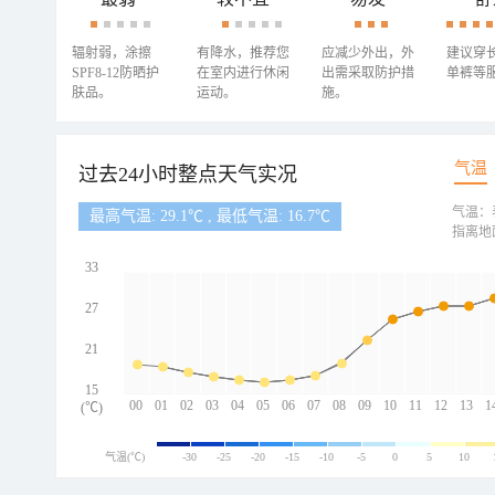
辐射弱，涂擦
有降水，推荐您
应减少外出，外
建议穿
SPF8-12防晒护
在室内进行休闲
出需采取防护措
单裤等
肤品。
运动。
施。
气温
过去24小时整点天气实况
气温：
最高气温: 29.1℃ , 最低气温: 16.7℃
指离地
33
27
21
15
00
01
02
03
04
05
06
07
08
09
10
11
12
13
1
(℃)
气温(℃)
-30
-25
-20
-15
-10
-5
0
5
10