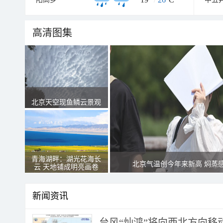
高清图集
北京天空现鱼鳞云景观
青海湖畔：湖光花海长
北京气温创今年来新高 焖蒸
云 天地铺成明亮画卷
新闻资讯
台风“灿鸿”将向西北方向移