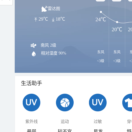
雷达图
24℃
29℃
18℃
20℃
2
南风 2级
东风
东风
相对湿度
90%
<3级
<3级
<
生活助手
紫外线
运动
过敏
穿
最弱
较不宜
易发
舒