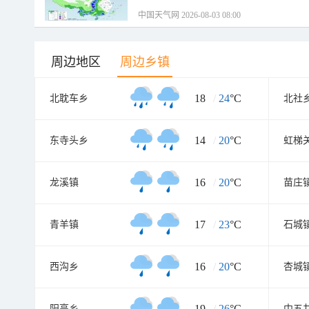
中国天气网 2026-08-03 08:00
周边地区
周边乡镇
18
/
24
°C
北耽车乡
北社
14
/
20
°C
东寺头乡
虹梯
16
/
20
°C
龙溪镇
苗庄
17
/
23
°C
青羊镇
石城
16
/
20
°C
西沟乡
杏城
19
/
26
°C
阳高乡
中五