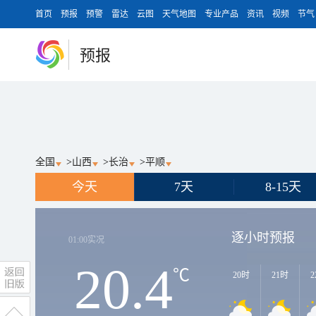
首页
预报
预警
雷达
云图
天气地图
专业产品
资讯
视频
节气
预报
全国
>
山西
>
长治
>
平顺
今天
7天
8-15天
逐小时预报
01:00
实况
20.4
℃
20时
21时
2