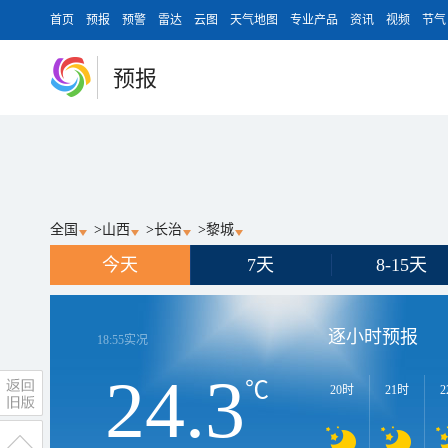
首页
预报
预警
雷达
云图
天气地图
专业产品
资讯
视频
节气
预报
全国
>
山西
>
长治
>
黎城
今天
7天
8-15天
逐小时预报
18:55
实况
24.3
℃
20时
21时
2