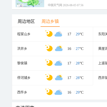
中国天气网 2026-08-05 07:56
周边地区
周边乡镇
17
/
29
°C
程家山乡
东阳
16
/
27
°C
洪井乡
黄崖
17
/
28
°C
黎侯镇
上遥
17
/
28
°C
停河铺乡
西井
16
/
29
°C
西仵乡