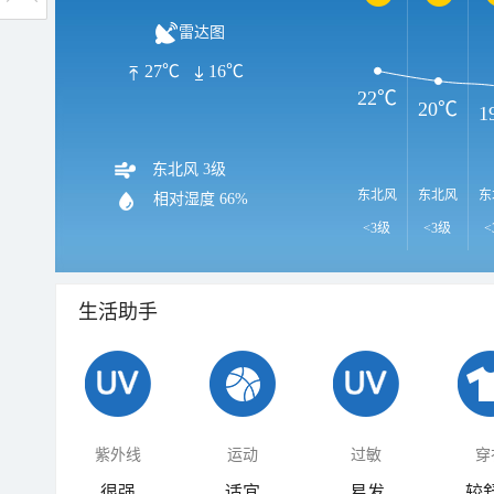
雷达图
27℃
16℃
22℃
20℃
1
东北风 3级
东北风
东北风
东
相对湿度
66%
<3级
<3级
<
生活助手
紫外线
运动
过敏
穿
很强
适宜
易发
较