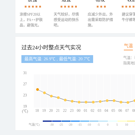
涂擦SPF20以
天气较好，尽情
应减少外出，外
建议穿
上，PA++护肤
感受运动的快乐
出需采取防护措
牛仔裤
品，避强光。
吧。
施。
气温
过去24小时整点天气实况
气温：
最高气温: 26.9℃ , 最低气温: 20.7℃
指离地
31
27
23
19
18
19
20
21
22
23
00
01
02
03
04
05
06
07
0
(℃)
气温(℃)
-30
-25
-20
-15
-10
-5
0
5
10