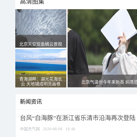
高清图集
北京天空现鱼鳞云景观
青海湖畔：湖光花海长
北京气温创今年来新高 焖蒸
云 天地铺成明亮画卷
新闻资讯
台风“白海豚”在浙江省乐清市沿海再次登陆
中国天气网
2026-08-09
18:48