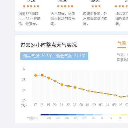
涂擦SPF20以
天气较好，尽情
应减少外出，外
适合穿
上，PA++护肤
感受运动的快乐
出需采取防护措
薄外套
品，避强光。
吧。
施。
装。
气温
过去24小时整点天气实况
气温：
最高气温: 30.5℃ , 最低气温: 21.8℃
指离地
32
28
24
20
17
18
19
20
21
22
23
00
01
02
03
04
05
06
0
(℃)
气温(℃)
-30
-25
-20
-15
-10
-5
0
5
10