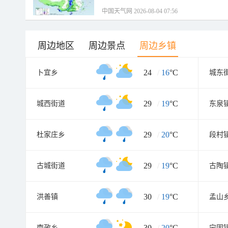
中国天气网 2026-08-04 07:56
周边地区
周边景点
周边乡镇
24
/
16
°C
卜宜乡
城东
29
/
19
°C
城西街道
东泉
29
/
20
°C
杜家庄乡
段村
29
/
19
°C
古城街道
古陶
30
/
19
°C
洪善镇
孟山
30
/
20
°C
南政乡
宁固