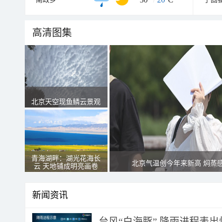
高清图集
北京天空现鱼鳞云景观
青海湖畔：湖光花海长
北京气温创今年来新高 焖蒸
云 天地铺成明亮画卷
新闻资讯
台风“白海豚” 降雨进程表出炉