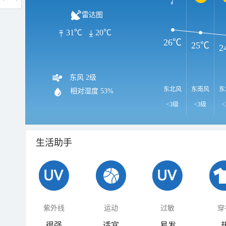
雷达图
31℃
20℃
26℃
25℃
2
东风 2级
东北风
东南风
东
相对湿度
53%
<3级
<3级
<
生活助手
紫外线
运动
过敏
穿
很强
适宜
易发