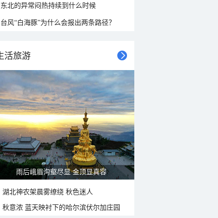
东北的异常闷热持续到什么时候
台风“白海豚”为什么会报出两条路径？
生活旅游
雨后峨眉沟壑尽显 金顶显真容
湖北神农架晨雾缭绕 秋色迷人
秋意浓 蓝天映衬下的哈尔滨伏尔加庄园