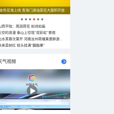
金色花海上线 青海门源油菜花大面积开放
山西平陆：雨润荷花 如诗如画
天空的浪漫 泰山上空现“双彩虹”景观
出水芙蓉次第开 河南汝州荷塘美景醉游...
秋来栾树红 枝头挂满“胭脂果”
天气视频