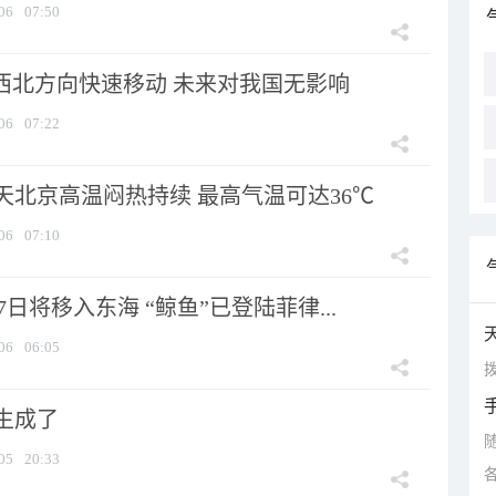
06
07:50
向西北方向快速移动 未来对我国无影响
06
07:22
天北京高温闷热持续 最高气温可达36℃
06
07:10
7日将移入东海 “鲸鱼”已登陆菲律...
06
06:05
拨
生成了
05
20:33