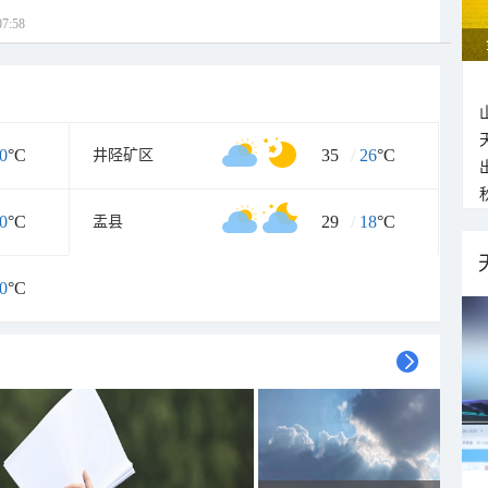
7:58
0
°C
35
/
26
°C
井陉矿区
0
°C
29
/
18
°C
盂县
0
°C