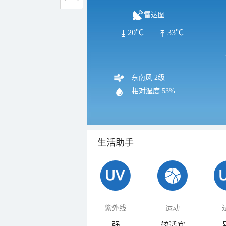
雷达图
20℃
33℃
东南风 2级
相对湿度
53%
生活助手
紫外线
运动
强
较适宜