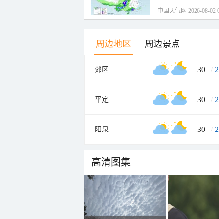
中国天气网 2026-08-02 0
周边地区
周边景点
30
/
2
郊区
30
/
2
平定
30
/
2
阳泉
高清图集