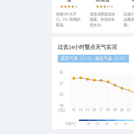
涂擦SPF大于
请适当降低运动
应减
15、PA+防晒护
强度，并及时补
出需
肤品。
充水分。
施。
过去24小时整点天气实况
最高气温: 29.5℃ , 最低气温: 20.9℃
31
27
23
19
13
14
15
16
17
18
19
20
21
(℃)
气温(℃)
-30
-25
-20
-15
-10