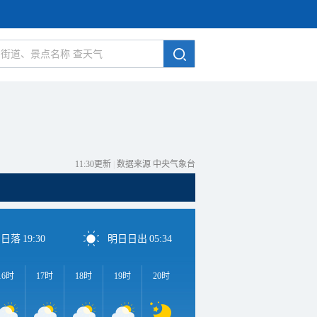
11:30更新
|
数据来源 中央气象台
日日落
19:30
明日日出
05:34
16时
17时
18时
19时
20时
21时
22时
23时
0