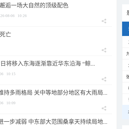
 邂逅一场大自然的顶级配色
26-08-06
10:26
人死亡
7日将移入东海逐渐靠近华东沿海 “鲸...
06
10:15
持多雨格局 关中等地部分地区有大雨局...
06
10:09
一步减弱 中东部大范围桑拿天持续局地...