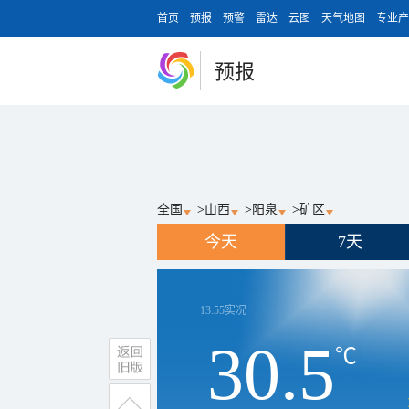
首页
预报
预警
雷达
云图
天气地图
专业产
预报
全国
>
山西
>
阳泉
>
矿区
今天
7天
13:55
实况
30.5
℃