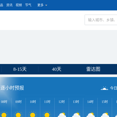
品
资讯
视频
节气
更多
8-15天
40天
雷达图
逐小时预报
今
08时
09时
10时
11时
12时
13时
14时
15时