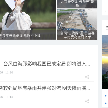
北京天空现“云隙光”景
象
台风“白海豚”逼近 游客
创今年来新高 焖蒸感不下线
从南麂岛撤离上岸
台风白海豚影响我国已成定局 即将进入...
06
11:30
较强局地有暴雨并伴强对流 明天降雨减...
06
11:15