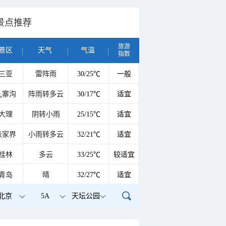
景点推荐
旅游
景区
天气
气温
指数
三亚
雷阵雨
30/25℃
一般
九寨沟
阵雨转多云
30/17℃
适宜
大理
阴转小雨
25/15℃
适宜
张家界
小雨转多云
32/21℃
适宜
桂林
多云
33/25℃
较适宜
青岛
晴
32/27℃
适宜
北京
5A
天坛公园