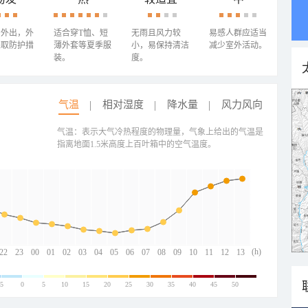
少外出，外
适合穿T恤、短
无雨且风力较
易感人群应适当
采取防护措
薄外套等夏季服
小，易保持清洁
减少室外活动。
装。
度。
气温
相对湿度
降水量
风力风向
气温：表示大气冷热程度的物理量，气象上给出的气温是
指离地面1.5米高度上百叶箱中的空气温度。
(h)
22
23
00
01
02
03
04
05
06
07
08
09
10
11
12
13
-5
0
5
10
15
20
25
30
35
40
45
50