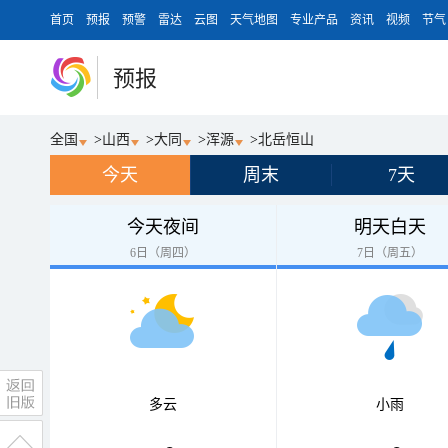
首页
预报
预警
雷达
云图
天气地图
专业产品
资讯
视频
节气
预报
全国
>
山西
>
大同
>
浑源
>
北岳恒山
今天
周末
7天
今天夜间
明天白天
6日（周四）
7日（周五）
多云
小雨