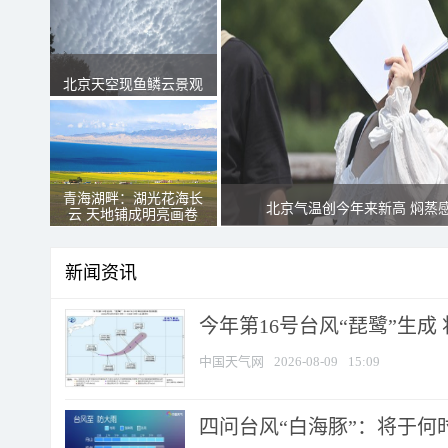
北京天空现鱼鳞云景观
青海湖畔：湖光花海长
北京气温创今年来新高 焖蒸
云 天地铺成明亮画卷
新闻资讯
今年第16号台风“琵鹭”生成 
中国天气网
2026-08-09
15:09
四问台风“白海豚”：将于何时