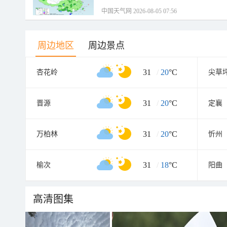
中国天气网 2026-08-05 07:56
周边地区
周边景点
31
/
20
°C
杏花岭
尖草
31
/
20
°C
晋源
定襄
31
/
20
°C
万柏林
忻州
31
/
18
°C
榆次
阳曲
高清图集