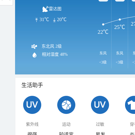
雷达图
31℃
20℃
2
25℃
22℃
东北风 2级
东风
东风
相对湿度
48%
<3级
<3级
<
生活助手
紫外线
运动
过敏
穿
很强
较适宜
易发
炎