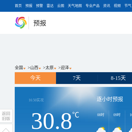
首页
预报
预警
雷达
云图
天气地图
专业产品
资讯
视频
节气
预报
全国
>
山西
>
太原
>
迎泽
今天
7天
8-15天
逐小时预报
16:50
实况
30.8
℃
08时
09时
1