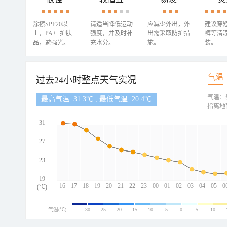
涂擦SPF20以
请适当降低运动
应减少外出，外
建议穿
上，PA++护肤
强度，并及时补
出需采取防护措
裤等清
品，避强光。
充水分。
施。
装。
气温
过去24小时整点天气实况
气温：
最高气温: 31.3℃ , 最低气温: 20.4℃
指离地
31
27
23
19
16
17
18
19
20
21
22
23
00
01
02
03
04
05
0
(℃)
气温(℃)
-30
-25
-20
-15
-10
-5
0
5
10