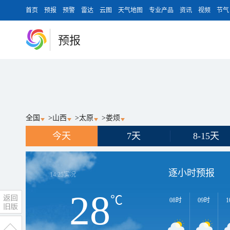
首页
预报
预警
雷达
云图
天气地图
专业产品
资讯
视频
节气
预报
全国
>
山西
>
太原
>
娄烦
今天
7天
8-15天
逐小时预报
14:25
实况
28
℃
08时
09时
1