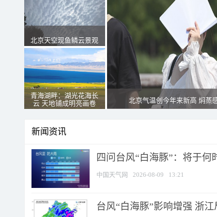
北京天空现鱼鳞云景观
青海湖畔：湖光花海长
北京气温创今年来新高 焖蒸
云 天地铺成明亮画卷
新闻资讯
四问台风“白海豚”：将于何时
中国天气网
2026-08-09
13:21
台风“白海豚”影响增强 浙江