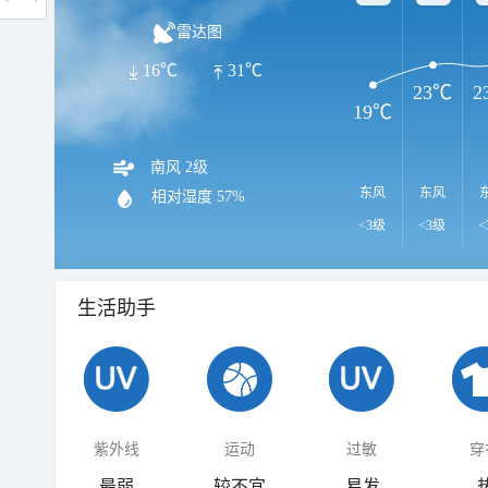
雷达图
16℃
31℃
23℃
2
19℃
南风 2级
东风
东风
相对湿度
57%
<3级
<3级
<
生活助手
紫外线
运动
过敏
穿
最弱
较不宜
易发