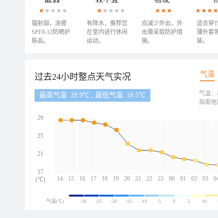
辐射弱，涂擦
有降水，推荐您
应减少外出，外
适合穿
SPF8-12防晒护
在室内进行休闲
出需采取防护措
薄外套
肤品。
运动。
施。
装。
气温
过去24小时整点天气实况
气温：
最高气温: 28.9℃ , 最低气温: 18.5℃
指离地
29
25
21
17
14
15
16
17
18
19
20
21
22
23
00
01
02
03
0
(℃)
气温(℃)
-30
-25
-20
-15
-10
-5
0
5
10