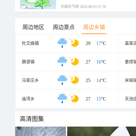
中国天气网 2026-08-05 07:56
周边地区
周边景点
周边乡镇
29
/
17
°C
杜交曲镇
盖家
27
/
16
°C
静游镇
娄烦
25
/
14
°C
马家庄乡
米峪
27
/
15
°C
庙湾乡
天池
高清图集