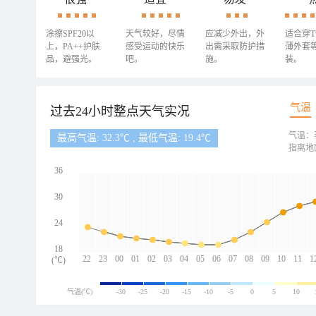
涂擦SPF20以
天气较好，尽情
应减少外出，外
适合穿
上，PA++护肤
感受运动的快乐
出需采取防护措
薄外套
品，避强光。
吧。
施。
装。
气温
过去24小时整点天气实况
气温：
最高气温: 32.3℃ , 最低气温: 19.4℃
指离地
36
30
24
18
22
23
00
01
02
03
04
05
06
07
08
09
10
11
1
(℃)
气温(℃)
-30
-25
-20
-15
-10
-5
0
5
10