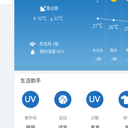
雷达图
32℃
22℃
27℃
26℃
2
东北风 1级
东北风
南风
相对湿度
82%
<3级
<3级
<
生活助手
紫外线
运动
过敏
穿
很强
适宜
易发