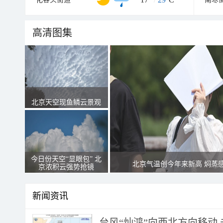
高清图集
北京天空现鱼鳞云景观
今日份天空“显眼包” 北
北京气温创今年来新高 焖蒸
京浓积云强势抢镜
新闻资讯
台风“灿鸿”向西北方向移动