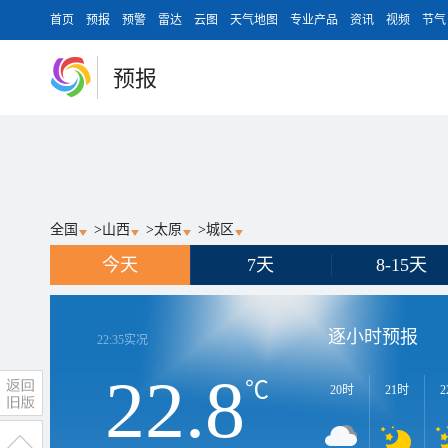
首页
预报
预警
雷达
云图
天气地图
专业产品
资讯
视频
节气
预报
全国
>
山西
>
太原
>
城区
今天
7天
8-15天
逐小时预报
22:35
实况
22.8
℃
20时
21时
2