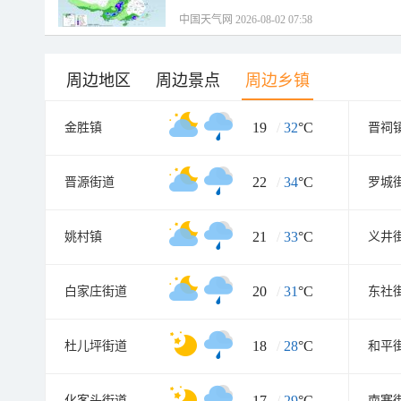
中国天气网 2026-08-02 07:58
周边地区
周边景点
周边乡镇
19
/
32
°C
金胜镇
晋祠
22
/
34
°C
晋源街道
罗城
21
/
33
°C
姚村镇
义井
20
/
31
°C
白家庄街道
东社
18
/
28
°C
杜儿坪街道
和平
17
/
29
°C
化客头街道
南寒