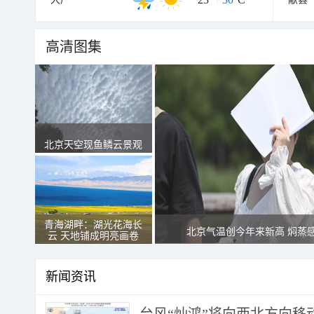
高清图集
北京天空现鱼鳞云景观
青海湖畔：湖光花海长
北京气温创今年来新高 焖蒸
云 天地铺成明亮画卷
新闻资讯