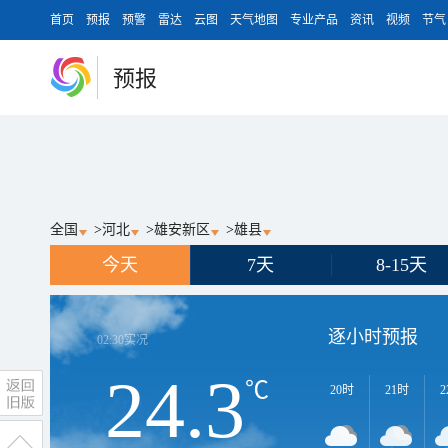
首页
预报
预警
雷达
云图
天气地图
专业产品
资讯
视频
节气
预报
全国
>
河北
>
雄安新区
>
雄县
今天
7天
8-15天
逐小时预报
02:30
实况
24.3
℃
20时
21时
2