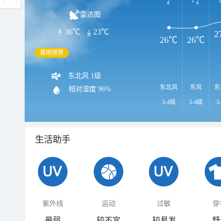
雷达图
36℃
23℃
2
26℃
26℃
暴雨预警
东北风 1级
东北风
东风
东
相对湿度
96%
3-4级
3-4级
3
生活助手
紫外线
运动
过敏
穿
最弱
较不宜
较易发
舒