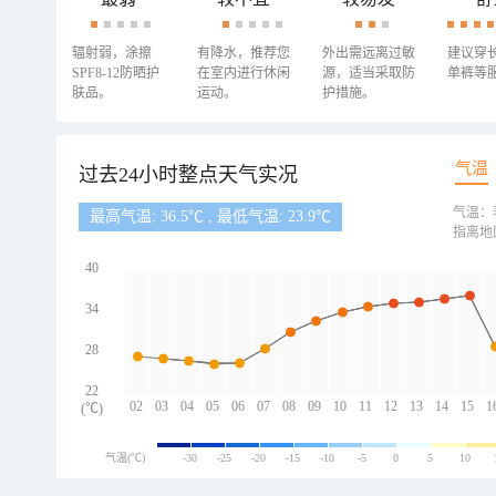
辐射弱，涂擦
有降水，推荐您
外出需远离过敏
建议穿
SPF8-12防晒护
在室内进行休闲
源，适当采取防
单裤等
肤品。
运动。
护措施。
气温
过去24小时整点天气实况
气温：
最高气温: 36.5℃ , 最低气温: 23.9℃
指离地
40
34
28
22
02
03
04
05
06
07
08
09
10
11
12
13
14
15
1
(℃)
气温(℃)
-30
-25
-20
-15
-10
-5
0
5
10