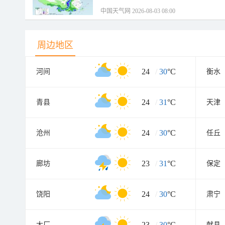
中国天气网 2026-08-03 08:00
周边地区
24
/
30
°C
河间
衡水
24
/
31
°C
青县
天津
24
/
30
°C
沧州
任丘
23
/
31
°C
廊坊
保定
24
/
30
°C
饶阳
肃宁
23
/
30
°C
大厂
献县