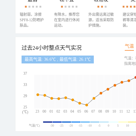
辐射弱，涂擦
有降水，推荐您
外出需远离过敏
建议穿
SPF8-12防晒护
在室内进行休闲
源，适当采取防
裤等清
肤品。
运动。
护措施。
装。
气温
过去24小时整点天气实况
气温：
最高气温: 36.6℃ , 最低气温: 26.1℃
指离地
37
33
29
25
23
00
01
02
03
04
05
06
07
08
09
10
11
12
1
(℃)
气温(℃)
-30
-25
-20
-15
-10
-5
0
5
10