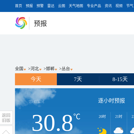
首页
预报
预警
雷达
云图
天气地图
专业产品
资讯
视频
节气
预报
全国
>
河北
>
邯郸
>
丛台
今天
7天
8-15天
逐小时预报
23:45
实况
30.8
℃
20时
21时
2