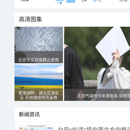
高清图集
北京天空现鱼鳞云景观
青海湖畔：湖光花海长
北京气温创今年来新高 焖蒸
云 天地铺成明亮画卷
新闻资讯