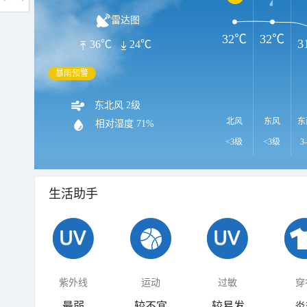
雷达图
32℃
32℃
3
36℃
24℃
暴雨预警
东北风 2级
北风
东风
东
相对湿度
71%
<3级
<3级
3
生活助手
紫外线
运动
过敏
穿
最弱
较不宜
较易发
炎