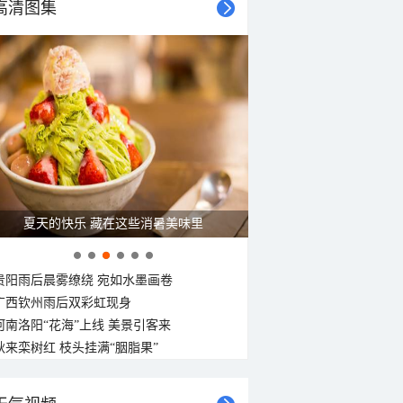
高清图集
夏天的快乐 藏在这些消暑美味里
贵阳雨后晨雾缭绕 宛如水墨画卷
广西钦州雨后双彩虹现身
河南洛阳“花海”上线 美景引客来
秋来栾树红 枝头挂满“胭脂果”