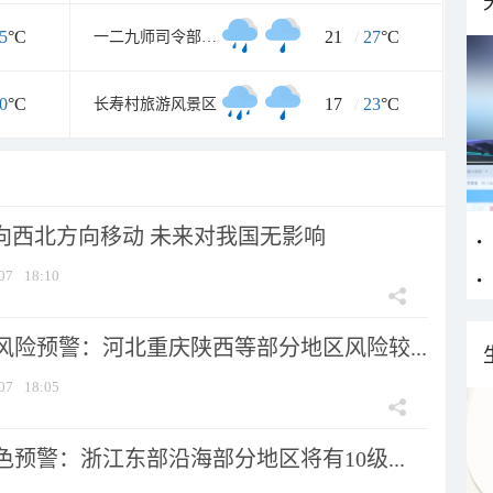
5
°C
21
/
27
°C
一二九师司令部旧址
0
°C
17
/
23
°C
长寿村旅游风景区
将向西北方向移动 未来对我国无影响
07
18:10
风险预警：河北重庆陕西等部分地区风险较...
07
18:05
预警：浙江东部沿海部分地区将有10级...