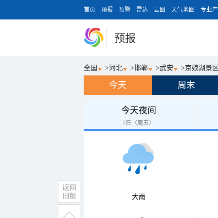
首页
预报
预警
雷达
云图
天气地图
专业产
预报
全国
>
河北
>
邯郸
>
武安
>
京娘湖景
今天
周末
今天夜间
7日（周五）
大雨