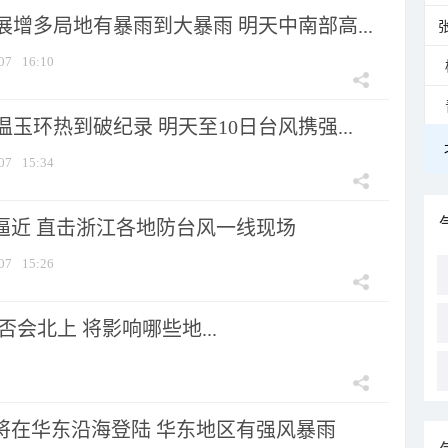
增多局地有暴雨到大暴雨 明天中南部高...
07
16:10
玉环热到破纪录 明天至10日台风携强...
07
15:34
”逼近 直击浙江各地防台风一线现场
07
15:26
会北上 将影响哪些地...
”将在华东沿海登陆 华东地区有强风暴雨