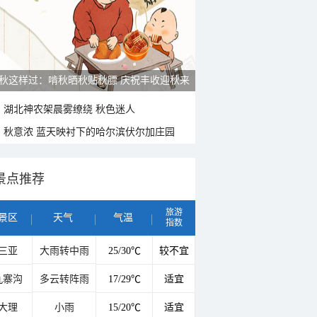
秋这样过：啃秋晒秋贴秋膘 庆祝丰收迎秋来
湖北神农架晨雾缭绕 秋色迷人
秋意浓 蓝天映衬下的哈尔滨伏尔加庄园
景点推荐
旅游
景区
天气
气温
指数
三亚
大雨转中雨
25/30℃
较不宜
九寨沟
多云转阵雨
17/29℃
适宜
大理
小雨
15/20℃
适宜