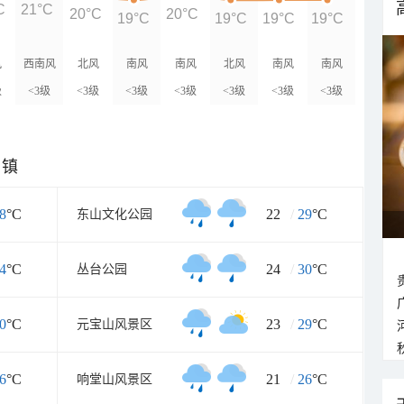
C
21°C
20°C
20°C
19°C
19°C
19°C
19°C
风
西南风
北风
南风
南风
北风
南风
南风
级
<3级
<3级
<3级
<3级
<3级
<3级
<3级
乡镇
8
°C
22
/
29
°C
东山文化公园
4
°C
24
/
30
°C
丛台公园
0
°C
23
/
29
°C
元宝山风景区
6
°C
21
/
26
°C
响堂山风景区