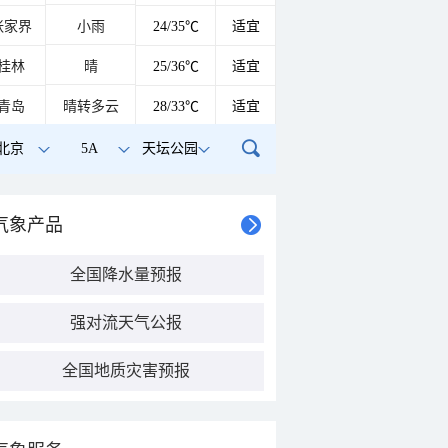
张家界
小雨
24/35℃
适宜
桂林
晴
25/36℃
适宜
青岛
晴转多云
28/33℃
适宜
北京
5A
天坛公园
气象产品
全国降水量预报
强对流天气公报
全国地质灾害预报