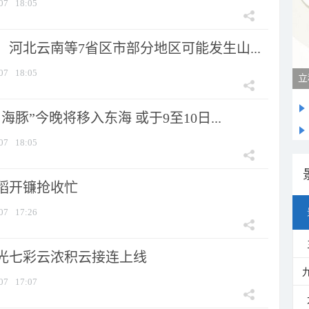
07
18:05
河北云南等7省区市部分地区可能发生山...
07
18:05
立
海豚”今晚将移入东海 或于9至10日...
07
18:05
稻开镰抢收忙
07
17:26
光七彩云浓积云接连上线
07
17:07