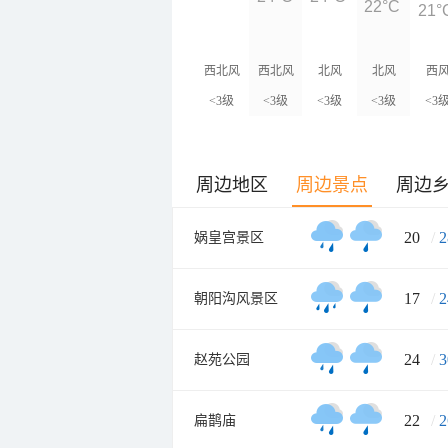
22°C
21°
西北风
西北风
北风
北风
西
<3级
<3级
<3级
<3级
<3
周边地区
周边景点
周边
20
/
2
娲皇宫景区
17
/
2
朝阳沟风景区
24
/
3
赵苑公园
22
/
2
扁鹊庙