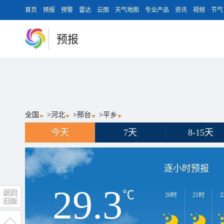
首页
预报
预警
雷达
云图
天气地图
专业产品
资讯
视频
节气
预报
全国
>
河北
>
邢台
>
平乡
今天
7天
8-15天
逐小时预报
21:20
实况
29.3
℃
20时
21时
2