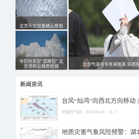
北京天空现鱼鳞云景观
今日份天空“显眼包” 北
北京气温创今年来新高 焖蒸
京浓积云强势抢镜
新闻资讯
台风“灿鸿”向西北方向移动
中国天气网
2026-08-06
18:17
地质灾害气象风险预警：湖北