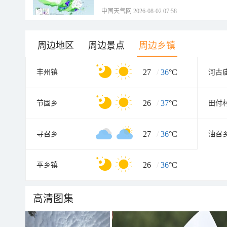
中国天气网 2026-08-02 07:58
周边地区
周边景点
周边乡镇
27
/
36
°C
丰州镇
河古
26
/
37
°C
节固乡
田付
27
/
36
°C
寻召乡
油召
26
/
36
°C
平乡镇
高清图集