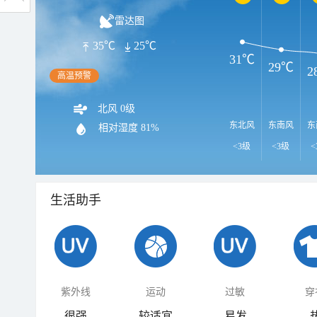
雷达图
35℃
25℃
31℃
29℃
2
高温预警
北风 0级
东北风
东南风
东
相对湿度
81%
<3级
<3级
<
生活助手
紫外线
运动
过敏
穿
很强
较适宜
易发