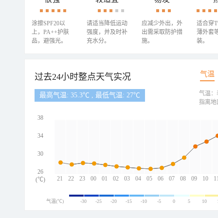
涂擦SPF20以
请适当降低运动
应减少外出，外
适合穿
上，PA++护肤
强度，并及时补
出需采取防护措
薄外套
品，避强光。
充水分。
施。
装。
气温
过去24小时整点天气实况
气温：
最高气温: 35.3℃ , 最低气温: 27℃
指离地
38
34
30
26
21
22
23
00
01
02
03
04
05
06
07
08
09
10
1
(℃)
气温(℃)
-30
-25
-20
-15
-10
-5
0
5
10