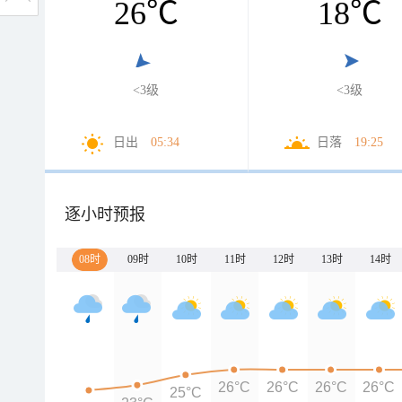
26
℃
18
℃
<3级
<3级
日出
05:34
日落
19:25
逐小时预报
08时
09时
10时
11时
12时
13时
14时
26°C
26°C
26°C
26°C
25°C