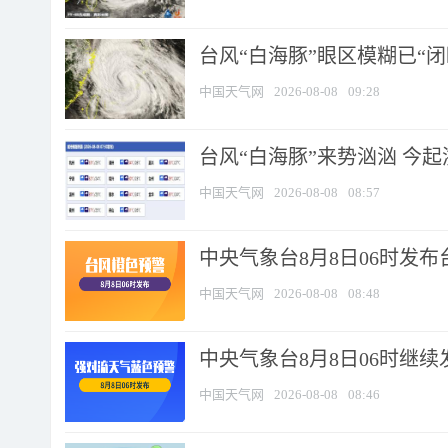
台风“白海豚”眼区模糊已“闭
中国天气网
2026-08-08
09:28
台风“白海豚”来势汹汹 今起
中国天气网
2026-08-08
08:57
中央气象台8月8日06时发
中国天气网
2026-08-08
08:48
中央气象台8月8日06时继
中国天气网
2026-08-08
08:46