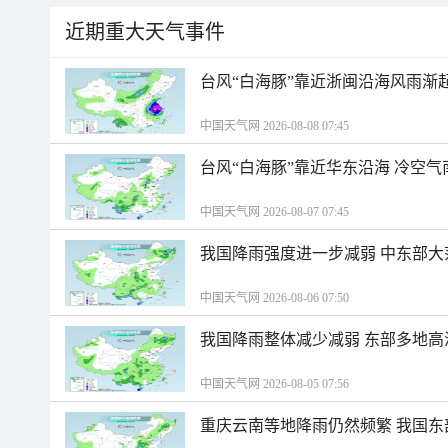
近期重大天气事件
台风“白海豚”靠近浙闽沿海风雨渐
中国天气网 2026-08-08 07:45
台风“白海豚”靠近华东沿海 冷空
中国天气网 2026-08-07 07:45
我国降雨强度进一步减弱 中东部大
中国天气网 2026-08-06 07:50
我国降雨整体减少减弱 东部多地高
中国天气网 2026-08-05 07:56
重庆云南等地降雨仍然频繁 我国东