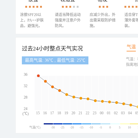
涂擦SPF20以
请适当降低运动
应减少外出，外
适合穿
上，PA++护肤
强度并注意户外
出需采取防护措
薄外套
品，避强光。
防风。
施。
装。
气温
过去24小时整点天气实况
气温：
最高气温: 36℃ , 最低气温: 25℃
指离地
36
32
28
24
15
16
17
18
19
20
21
22
23
00
01
02
03
04
0
(℃)
气温(℃)
-30
-25
-20
-15
-10
-5
0
5
10