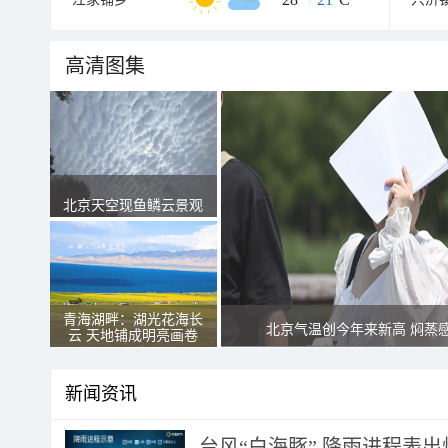
高清图集
北京天空现鱼鳞云景观
青海湖畔：湖光花海长
北京气温创今年来新高 焖蒸
云 天地铺成明亮画卷
新闻资讯
台风“白海豚” 降雨进程表出炉