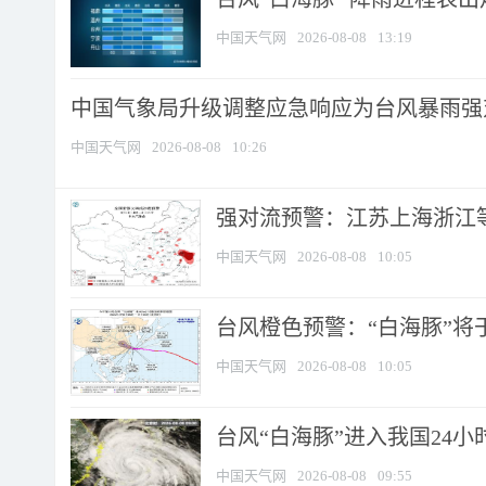
中国天气网
2026-08-08
13:19
中国气象局升级调整应急响应为台风暴雨强
中国天气网
2026-08-08
10:26
强对流预警：江苏上海浙江等地
中国天气网
2026-08-08
10:05
台风橙色预警：“白海豚”将于
中国天气网
2026-08-08
10:05
台风“白海豚”进入我国24小时
中国天气网
2026-08-08
09:55