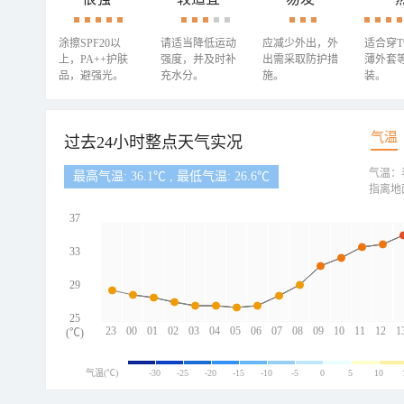
涂擦SPF20以
请适当降低运动
应减少外出，外
适合穿
上，PA++护肤
强度，并及时补
出需采取防护措
薄外套
品，避强光。
充水分。
施。
装。
气温
过去24小时整点天气实况
气温：
最高气温: 36.1℃ , 最低气温: 26.6℃
指离地
37
33
29
25
23
00
01
02
03
04
05
06
07
08
09
10
11
12
1
(℃)
气温(℃)
-30
-25
-20
-15
-10
-5
0
5
10