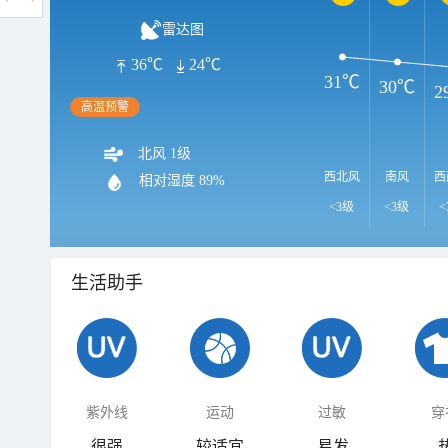
雷达图
36℃
24℃
31℃
30℃
2
高温预警
北风 1级
西北风
南风
西
相对湿度
89%
<3级
<3级
<
生活助手
紫外线
运动
过敏
穿
很强
较适宜
易发