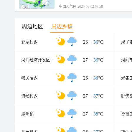
中国天气网 2026-08-02 07:58
周边地区
周边乡镇
26
/
36
°C
郭家村乡
果子
27
/
36
°C
河间经济开发区管理委员会
26
/
36
°C
黎民居乡
米各
27
/
37
°C
诗经村乡
卧佛
27
/
38
°C
瀛州镇
尊祖
26
/
37
°C
北石槽乡
故仙