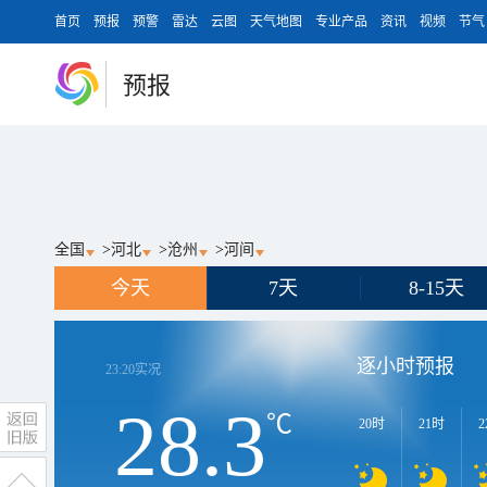
首页
预报
预警
雷达
云图
天气地图
专业产品
资讯
视频
节气
预报
全国
>
河北
>
沧州
>
河间
今天
7天
8-15天
逐小时预报
23:20
实况
28.3
℃
20时
21时
2