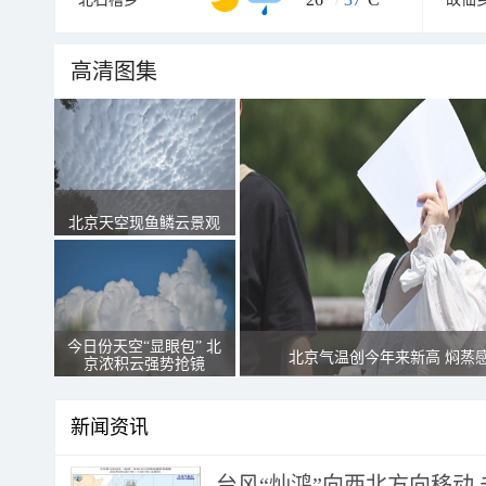
高清图集
北京天空现鱼鳞云景观
今日份天空“显眼包” 北
北京气温创今年来新高 焖蒸
京浓积云强势抢镜
新闻资讯
台风“灿鸿”向西北方向移动