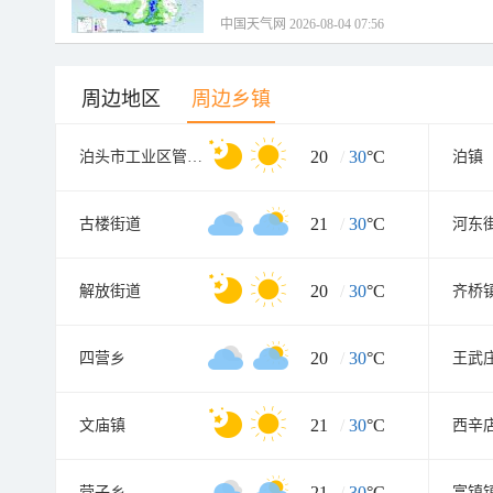
中国天气网 2026-08-04 07:56
周边地区
周边乡镇
20
/
30
°C
泊头市工业区管委会
泊镇
21
/
30
°C
古楼街道
河东
20
/
30
°C
解放街道
齐桥
20
/
30
°C
四营乡
王武
21
/
30
°C
文庙镇
西辛
21
/
30
°C
营子乡
富镇