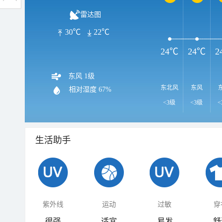
雷达图
30℃
22℃
24℃
24℃
2
东风 1级
东北风
东风
相对湿度
67%
<3级
<3级
<
生活助手
紫外线
运动
过敏
穿
很强
适宜
易发
舒