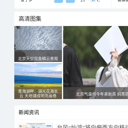
高清图集
北京天空现鱼鳞云景观
青海湖畔：湖光花海长
北京气温创今年来新高 焖蒸
云 天地铺成明亮画卷
新闻资讯
台风“灿鸿”将向偏西方向移