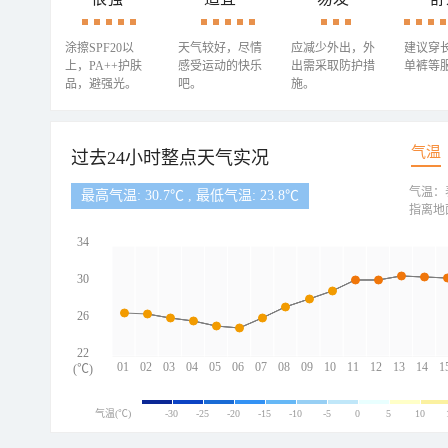
涂擦SPF20以
天气较好，尽情
应减少外出，外
建议穿
上，PA++护肤
感受运动的快乐
出需采取防护措
单裤等
品，避强光。
吧。
施。
气温
过去24小时整点天气实况
气温：
最高气温: 30.7℃ , 最低气温: 23.8℃
指离地
34
30
26
22
01
02
03
04
05
06
07
08
09
10
11
12
13
14
1
(℃)
气温(℃)
-30
-25
-20
-15
-10
-5
0
5
10