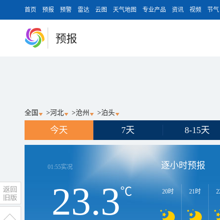
首页
预报
预警
雷达
云图
天气地图
专业产品
资讯
视频
节气
预报
全国
>
河北
>
沧州
>
泊头
今天
7天
8-15天
逐小时预报
01:55
实况
23.3
℃
20时
21时
2