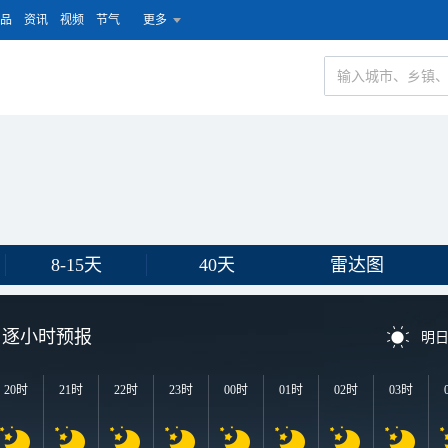
品
资讯
视频
节气
更多
8-15天
40天
雷达图
逐小时预报
明
20时
21时
22时
23时
00时
01时
02时
03时