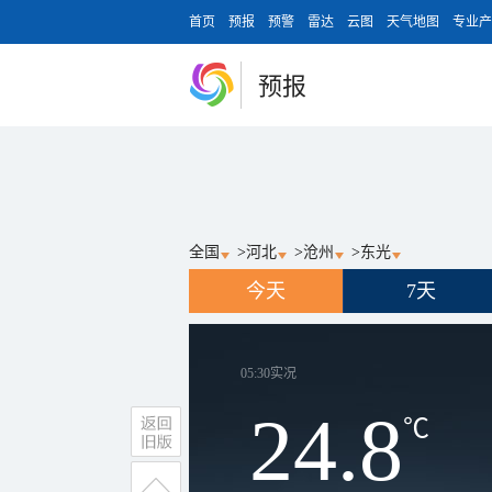
首页
预报
预警
雷达
云图
天气地图
专业产
预报
全国
>
河北
>
沧州
>
东光
今天
7天
05:30
实况
24.8
℃