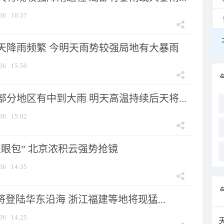
06
16:37
天降雨频繁 今明天雨势较强局地有大暴雨
06
15:50
分地区有中到大雨 明天高温持续后天将...
06
15:02
显眼包” 北京浓积云强势抢镜
06
14:35
将登陆华东沿海 浙江福建等地将现猛...
06
14:25