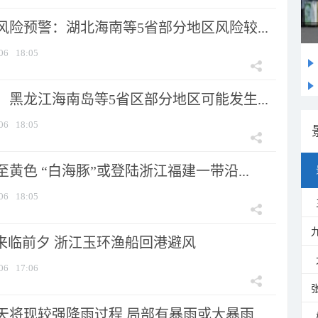
险预警：湖北海南等5省部分地区风险较...
06
18:05
黑龙江海南岛等5省区部分地区可能发生...
06
18:05
黄色 “白海豚”或登陆浙江福建一带沿...
06
18:05
”来临前夕 浙江玉环渔船回港避风
06
17:06
将现较强降雨过程 局部有暴雨或大暴雨...