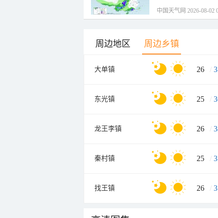
中国天气网 2026-08-02 0
周边地区
周边乡镇
26
/
3
大单镇
25
/
3
东光镇
26
/
3
龙王李镇
25
/
3
秦村镇
26
/
3
找王镇