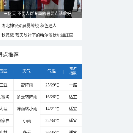
雨后峨眉沟壑尽显 金顶显真容
湖北神农架晨雾缭绕 秋色迷人
秋意浓 蓝天映衬下的哈尔滨伏尔加庄园
景点推荐
旅游
景区
天气
气温
指数
三亚
雷阵雨
25/29℃
一般
九寨沟
多云转阵雨
16/26℃
适宜
大理
阵雨转小雨
14/21℃
适宜
张家界
小雨
22/34℃
适宜
桂林
多云
26/35℃
适宜