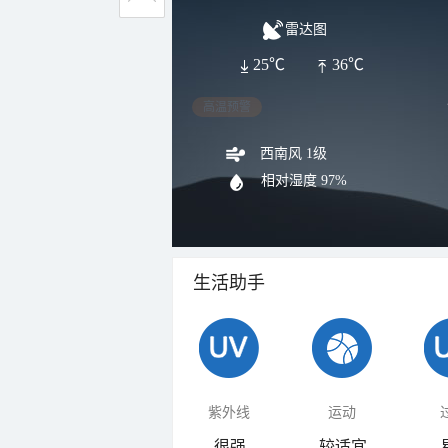
雷达图
25℃
36℃
高温预警
西南风 1级
相对湿度
97%
生活助手
紫外线
运动
很强
较适宜