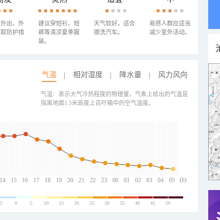
少外出，外
建议穿短衫、短
天气较好，适合
易感人群应适当
采取防护措
裤等清凉夏季服
擦洗汽车。
减少室外活动。
装。
气温
相对湿度
降水量
风力风向
气温：表示大气冷热程度的物理量，气象上给出的气温是
指离地面1.5米高度上百叶箱中的空气温度。
(h)
14
15
16
17
18
19
20
21
22
23
00
01
02
03
04
05
-5
0
5
10
15
20
25
30
35
40
45
50