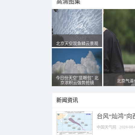
高清图集
北京天空现鱼鳞云景观
今日份天空“显眼包” 北
北京气温
京浓积云强势抢镜
新闻资讯
台风“灿鸿”
中国天气网
2026-08-