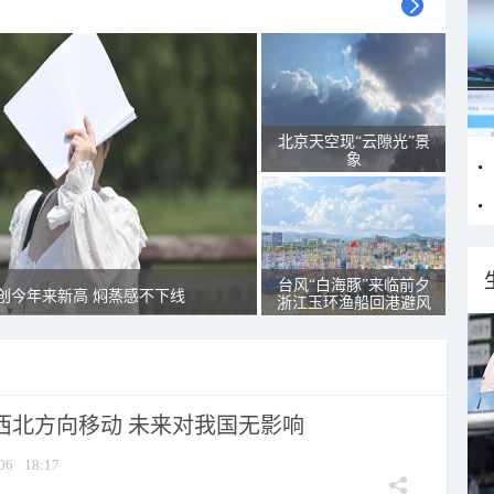
北京天空现“云隙光”景
象
台风“白海豚”来临前夕
创今年来新高 焖蒸感不下线
浙江玉环渔船回港避风
向西北方向移动 未来对我国无影响
06
18:17