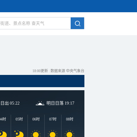
18:00更新
|
数据来源 中央气象台
日日出
05:22
明日日落
19:17
04时
05时
06时
07时
08时
09时
10时
11时
1