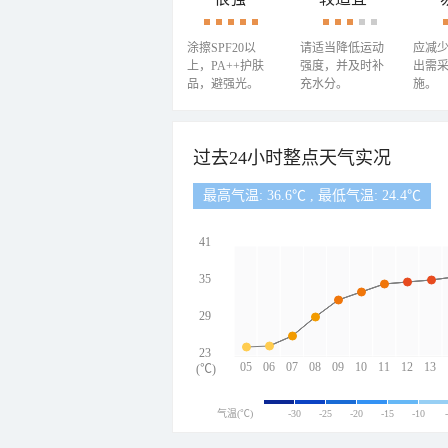
涂擦SPF20以
请适当降低运动
应减
上，PA++护肤
强度，并及时补
出需
品，避强光。
充水分。
施。
过去24小时整点天气实况
最高气温: 36.6℃ , 最低气温: 24.4℃
41
35
29
23
05
06
07
08
09
10
11
12
13
(℃)
气温(℃)
-30
-25
-20
-15
-10