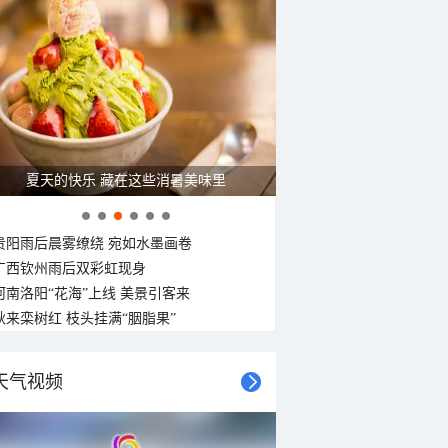
广西南宁：盛夏里的“绿野仙踪”
贵阳雨后晨雾缭绕 宛如水墨画卷
广西钦州雨后双彩虹现身
河南洛阳“花海”上线 美景引客来
秋来栾树红 枝头挂满“胭脂果”
天气视频