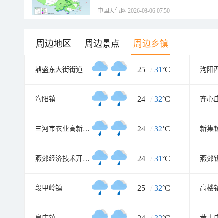
中国天气网 2026-08-06 07:50
周边地区
周边景点
周边乡镇
25
/
31
°C
鼎盛东大街街道
泃阳
24
/
32
°C
泃阳镇
齐心
24
/
32
°C
三河市农业高新技术园区
新集
24
/
31
°C
燕郊经济技术开发区
燕郊
25
/
32
°C
段甲岭镇
高楼
24
/
32
°C
皇庄镇
黄土