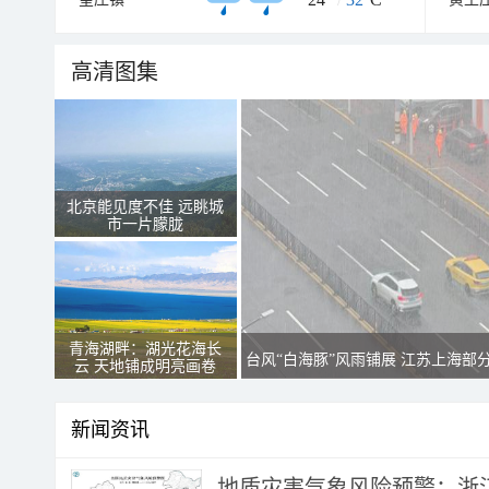
高清图集
北京能见度不佳 远眺城
市一片朦胧
青海湖畔：湖光花海长
台风“白海豚”风雨铺展 江苏上海部
云 天地铺成明亮画卷
新闻资讯
地质灾害气象风险预警：浙江