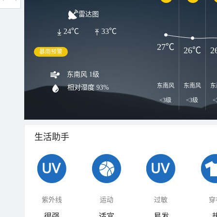
雷达图
24℃
33℃
27℃
26℃
2
暴雨预警
东南风 1级
东南风
东南风
东
相对湿度
93%
<3级
<3级
<
生活助手
紫外线
运动
过敏
穿
很强
适宜
易发