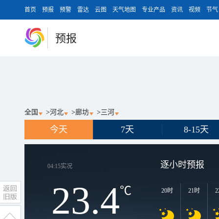
首页
预报
预警
雷达
云图
天气地图
专业产品
资讯
视频
节气
预报
全国
>
河北
>
廊坊
>
三河
今天
7天
8-15天
逐小时预报
04:15
实况
23.4
℃
20时
21时
2