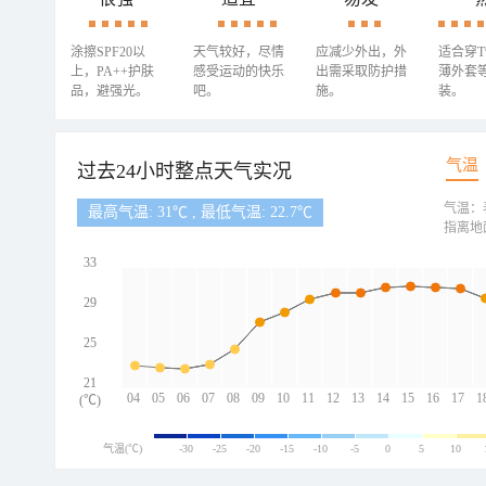
涂擦SPF20以
天气较好，尽情
应减少外出，外
适合穿
上，PA++护肤
感受运动的快乐
出需采取防护措
薄外套
品，避强光。
吧。
施。
装。
气温
过去24小时整点天气实况
气温：
最高气温: 31℃ , 最低气温: 22.7℃
指离地
33
29
25
21
04
05
06
07
08
09
10
11
12
13
14
15
16
17
1
(℃)
气温(℃)
-30
-25
-20
-15
-10
-5
0
5
10