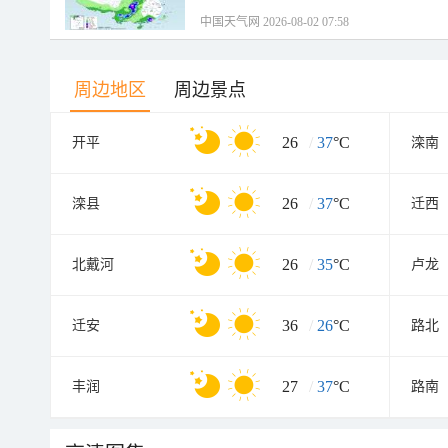
中国天气网 2026-08-02 07:58
周边地区
周边景点
26
/
37
°C
开平
滦南
26
/
37
°C
滦县
迁西
26
/
35
°C
北戴河
卢龙
36
/
26
°C
迁安
路北
27
/
37
°C
丰润
路南