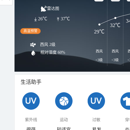
雷达图
26℃
37℃
3
32℃
29℃
高温预警
西风 2级
西风
西风
相对湿度
60%
<3级
<3级
<
生活助手
紫外线
运动
过敏
穿
很强
较适宜
易发
炎