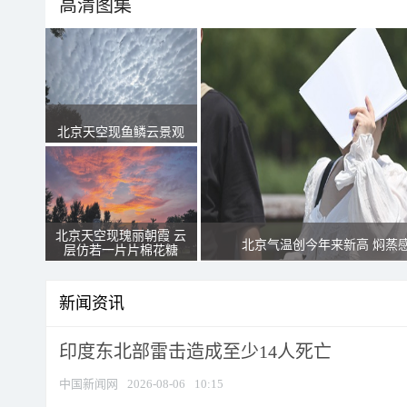
高清图集
北京天空现鱼鳞云景观
北京天空现瑰丽朝霞 云
北京气温创今年来新高 焖蒸
层仿若一片片棉花糖
新闻资讯
印度东北部雷击造成至少14人死亡
中国新闻网
2026-08-06
10:15