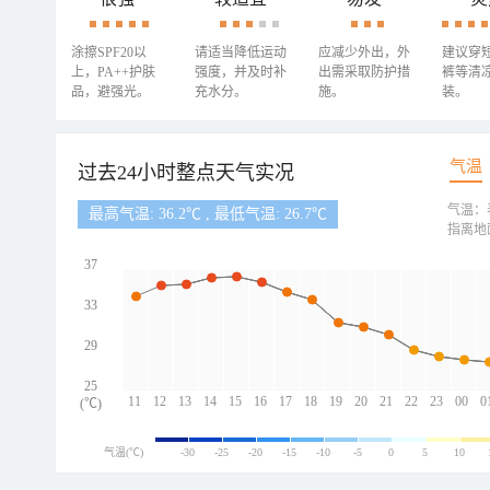
涂擦SPF20以
请适当降低运动
应减少外出，外
建议穿
上，PA++护肤
强度，并及时补
出需采取防护措
裤等清
品，避强光。
充水分。
施。
装。
气温
过去24小时整点天气实况
气温：
最高气温: 36.2℃ , 最低气温: 26.7℃
指离地
37
33
29
25
11
12
13
14
15
16
17
18
19
20
21
22
23
00
0
(℃)
气温(℃)
-30
-25
-20
-15
-10
-5
0
5
10