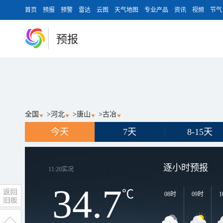
首页
预报
预警
雷达
云图
天气地图
专业产品
资讯
视频
节气
预报
全国
>
河北
>
唐山
>
古冶
今天
7天
8-15天
逐小时预报
11:20
实况
34.7
℃
08时
09时
1