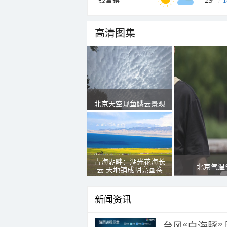
高清图集
北京天空现鱼鳞云景观
青海湖畔：湖光花海长
北京气温
云 天地铺成明亮画卷
新闻资讯
台风“白海豚”