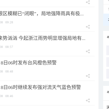
眼区模糊已“闭眼”，局地强降雨具有极...
08
09:28
来势汹汹 今起浙江雨势明显增强局地有...
08
08:57
8日06时发布台风橙色预警
08
08:48
月8日06时继续发布强对流天气蓝色预警
08
08:46