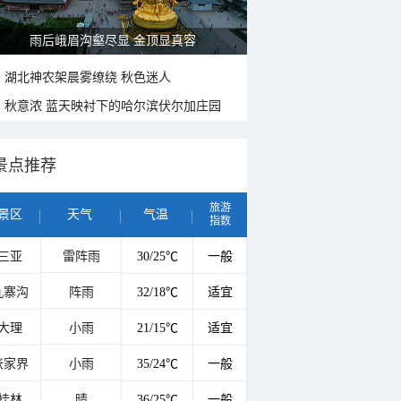
雨后峨眉沟壑尽显 金顶显真容
湖北神农架晨雾缭绕 秋色迷人
秋意浓 蓝天映衬下的哈尔滨伏尔加庄园
景点推荐
旅游
景区
天气
气温
指数
三亚
雷阵雨
30/25℃
一般
九寨沟
阵雨
32/18℃
适宜
大理
小雨
21/15℃
适宜
张家界
小雨
35/24℃
一般
桂林
晴
36/25℃
一般