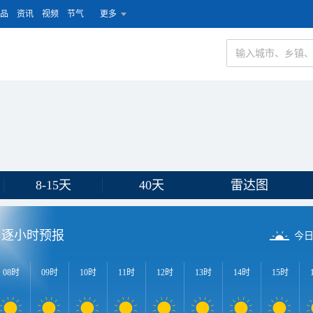
品
资讯
视频
节气
更多
8-15天
40天
雷达图
逐小时预报
今
08时
09时
10时
11时
12时
13时
14时
15时