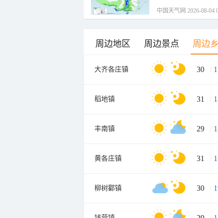
中国天气网 2026-08-04 0
周边地区
周边景点
周边
30
/
1
大齐各庄镇
31
/
1
稻地镇
29
/
1
丰南镇
31
/
1
黄各庄镇
30
/
1
柳树酄镇
29
/
1
钱营镇