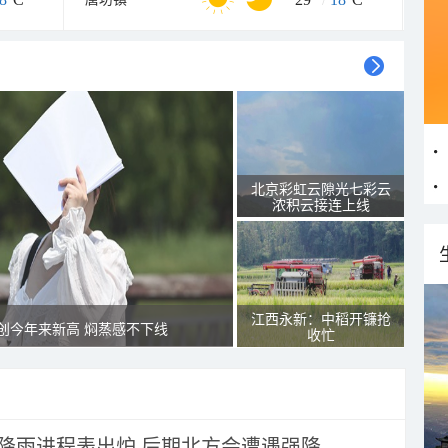
北京彩虹云隙光七彩云
浓积云接连上线
江西永新：中稻开镰抢
创今年来新高 焖蒸感不下线
收忙
 降雨进程表出炉 后期北方会遭遇强降...