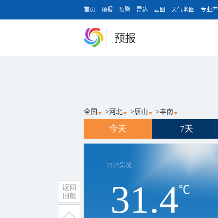
首页
预报
预警
雷达
云图
天气地图
专业产
预报
全国
>
河北
>
唐山
>
丰南
今天
7天
15:25
实况
31.4
℃