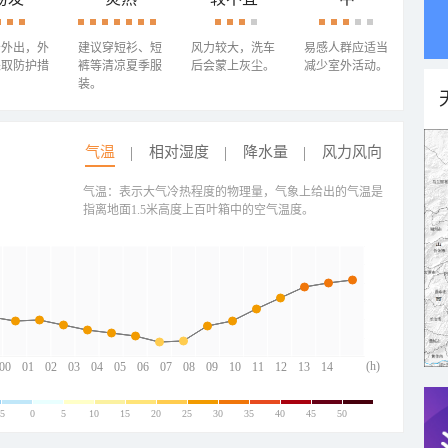
少外出，外
建议穿短衫、短
风力较大，洗车
易感人群应适当
采取防护措
裤等清凉夏季服
后会蒙上灰尘。
减少室外活动。
装。
气温
相对湿度
降水量
风力风向
气温：表示大气冷热程度的物理量，气象上给出的气温是
指离地面1.5米高度上百叶箱中的空气温度。
(h)
00
01
02
03
04
05
06
07
08
09
10
11
12
13
14
-5
0
5
10
15
20
25
30
35
40
45
50