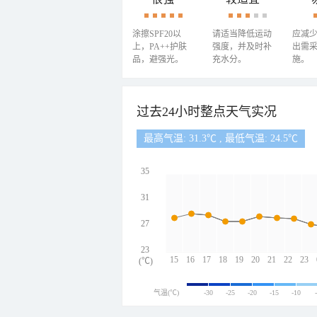
涂擦SPF20以
请适当降低运动
应减
上，PA++护肤
强度，并及时补
出需
品，避强光。
充水分。
施。
过去24小时整点天气实况
最高气温: 31.3℃ , 最低气温: 24.5℃
35
31
27
23
15
16
17
18
19
20
21
22
23
(℃)
气温(℃)
-30
-25
-20
-15
-10