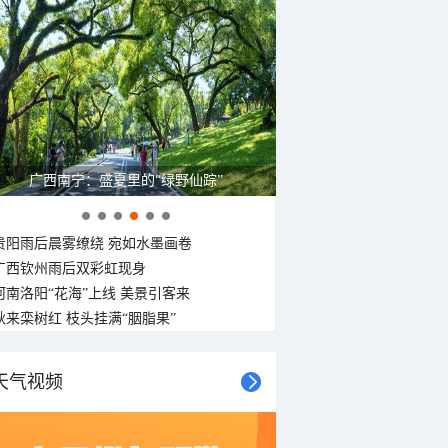
广西南宁：盛夏里的“绿野仙踪”
贵阳雨后晨雾缭绕 宛如水墨画卷
广西钦州雨后双彩虹现身
河南洛阳“花海”上线 美景引客来
秋来栾树红 枝头挂满“胭脂果”
天气视频