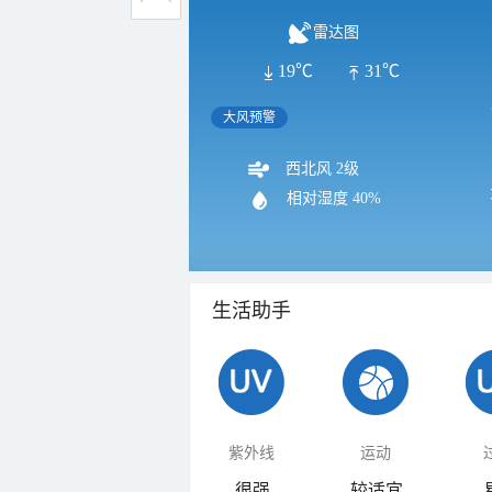
雷达图
19℃
31℃
大风预警
西北风 2级
相对湿度
40%
生活助手
紫外线
运动
很强
较适宜