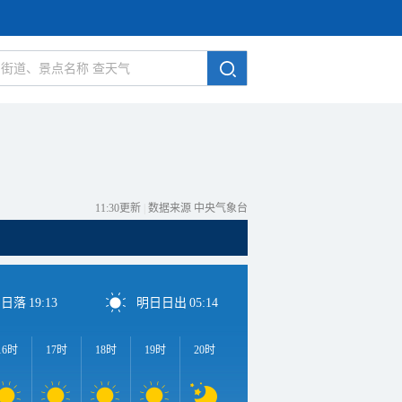
11:30更新
|
数据来源 中央气象台
日日落
19:13
明日日出
05:14
16时
17时
18时
19时
20时
21时
22时
23时
0