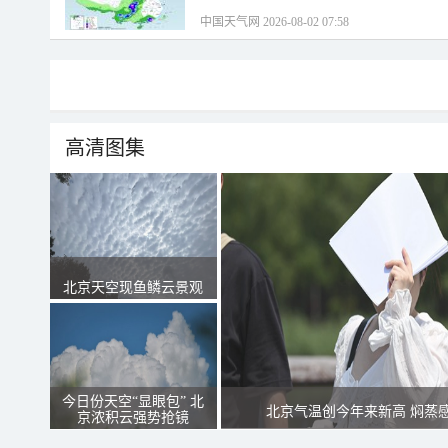
中国天气网 2026-08-02 07:58
高清图集
北京天空现鱼鳞云景观
今日份天空“显眼包” 北
北京气温创今年来新高 焖蒸
京浓积云强势抢镜