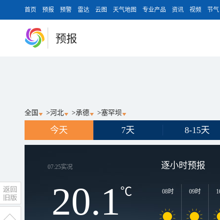
首页
预报
预警
雷达
云图
天气地图
专业产品
资讯
视频
节气
预报
全国
>
河北
>
承德
>
塞罕坝
今天
7天
8-15天
逐小时预报
07:25
实况
20.1
℃
08时
09时
1