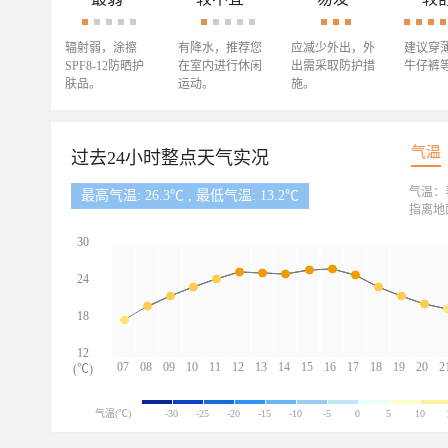
辐射弱，涂擦
有降水，推荐您
应减少外出，外
建议穿
SPF8-12防晒护
在室内进行休闲
出需采取防护措
牛仔裤
肤品。
运动。
施。
气温
过去24小时整点天气实况
气温：
最高气温: 26.3℃ , 最低气温: 13.2℃
指离地
30
24
18
12
07
08
09
10
11
12
13
14
15
16
17
18
19
20
2
(℃)
气温(℃)
-30
-25
-20
-15
-10
-5
0
5
10