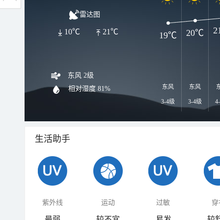
雷达图
2
10℃
21℃
20℃
19℃
东风 2级
东风
东风
相对湿度
81%
3-4级
3-4级
4
生活助手
紫外线
运动
过敏
穿
最弱
较不宜
易发
较